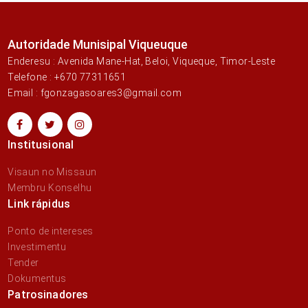
Autoridade Munisipal Viqueuque
Enderesu : Avenida Mane-Hat, Beloi, Viqueque, Timor-Leste
Telefone : +670 77311651
Email : fgonzagasoares3@gmail.com
Institusional
Visaun no Missaun
Membru Konselhu
Link rápidus
Ponto de intereses
Investimentu
Tender
Dokumentus
Patrosinadores