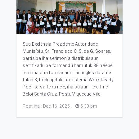
Sua Exelénsia Prezidente Autoridade
Munisípiu, Sr. Francisco C. S. de G. Soares,
partisipa iha serimónia distribuisaun
sertifikadu ba formandu hamutuk 88 ne’ebé
termina ona formasaun lian inglés durante
fulan 3, hodi update ba sistema Work Ready
Pool, tersa-feira ne’e, iha salaun Tera-Ime,
Beloi Santa Cruz, Postu Viqueque-Vila.
Post iha : Dec 16, 2025
.
5 30 pm