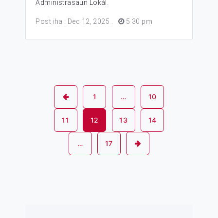
Administrasaun Lokál.
Post iha : Dec 12, 2025
.
5 30 pm
1
…
10
11
12
13
14
…
17