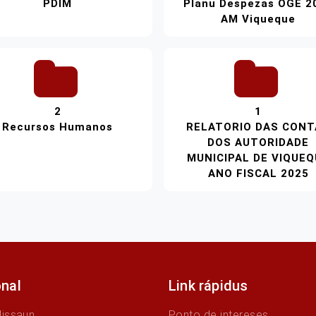
PDIM
Planu Despezas OGE 2
AM Viqueque
2
1
Recursos Humanos
RELATORIO DAS CON
DOS AUTORIDADE
MUNICIPAL DE VIQUE
ANO FISCAL 2025
onal
Link rápidus
Missaun
Ponto de intereses