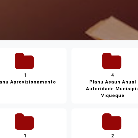
1
4
anu Aprovizionamento
Planu Asaun Anual
Autoridade Munisipi
Viqueque
1
2