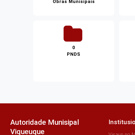
Obras Munisipais
0
PNDS
Autoridade Munisipal
Institusi
Viqueuque
Visaun no 