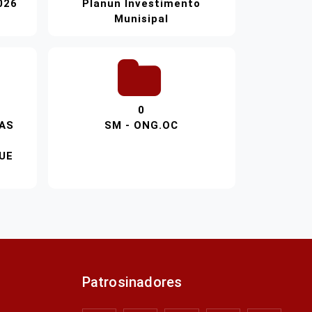
026
Planun Investimento
Munisipal
0
TAS
SM - ONG.OC
QUE
Patrosinadores