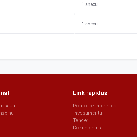
1
anexu
1
anexu
onal
Link rápidus
Missaun
Ponto de intereses
nselhu
Investimentu
Tender
Dokumentus