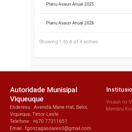
Planu Asaun Anual 2025
Planu Asaun Anual 2026
Showing 1 to 4 of 4 entries
Autoridade Munisipal
Institusi
Viqueuque
Visaun no 
Enderesu : Avenida Mane-Hat, Beloi,
Membru Ko
Viqueque, Timor-Leste
Telefone : +670 77311651
Email : fgonzagasoares3@gmail.com