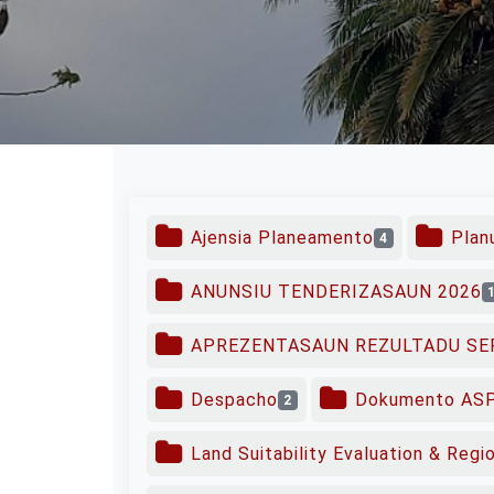
Ajensia Planeamento
Plan
4
ANUNSIU TENDERIZASAUN 2026
APREZENTASAUN REZULTADU SE
Despacho
Dokumento ASP
2
Land Suitability Evaluation & Regi