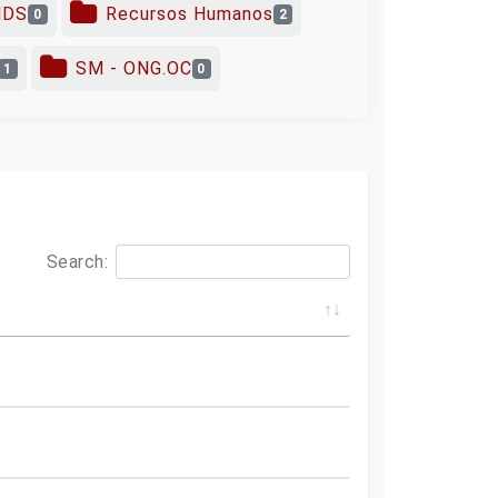
NDS
Recursos Humanos
0
2
SM - ONG.OC
1
0
Search: