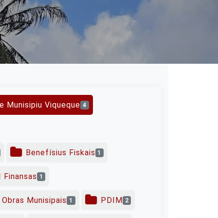
e Munisipiu Viqueque
4
Benefísius Fiskais
1
Finansas
1
Obras Munisipais
PDIM
1
2