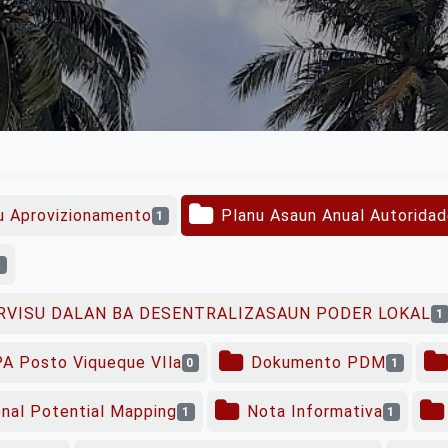
u Aprovizionamento
Planu Asaun Anual Autoridad
1
1
RVISU DALAN BA DESENTRALIZASAUN PODER LOKAL
1
A Posto Viqueque VIla
Dokumento PDM
0
1
onal Potential Mapping
Nota Informativa
1
1