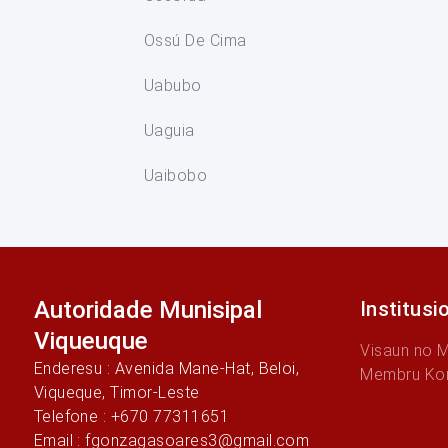
Ossú De Cima
Uabubo
Uaguia
Uaibobo
Autoridade Munisipal
Institusi
Viqueuque
Visaun no 
Enderesu : Avenida Mane-Hat, Beloi,
Membru Ko
Viqueque, Timor-Leste
Telefone : +670 77311651
Email : fgonzagasoares3@gmail.com