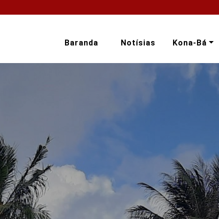
Baranda
Notísias
Kona-Bá