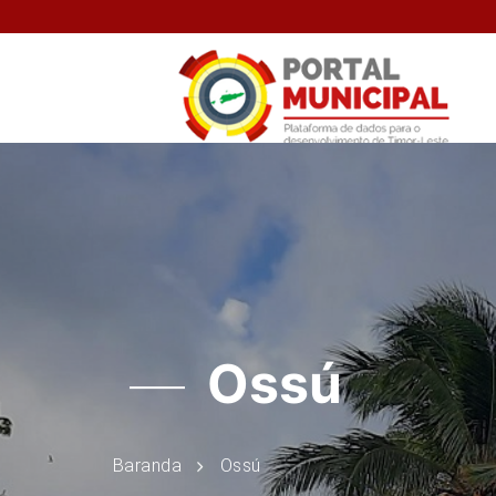
Ossú
Baranda
Ossú