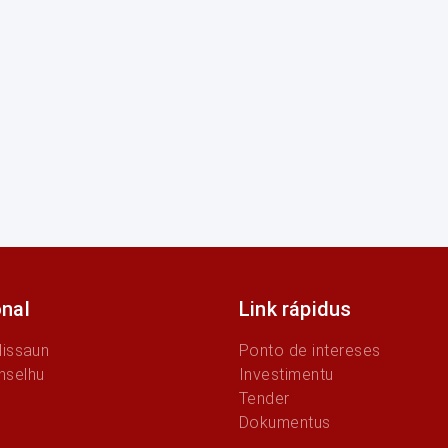
onal
Link rápidus
Missaun
Ponto de intereses
nselhu
Investimentu
Tender
Dokumentus