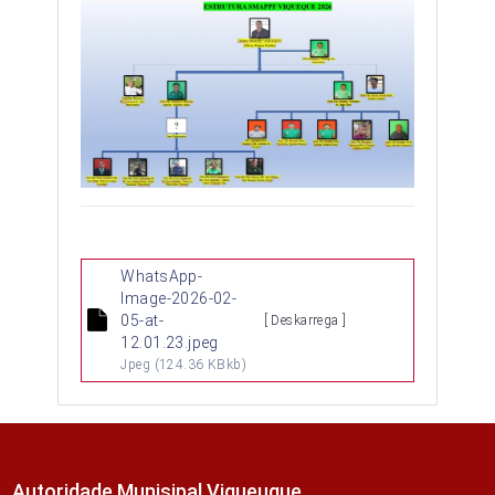
WhatsApp-
Image-2026-02-
05-at-
[ Deskarrega ]
12.01.23.jpeg
Jpeg
(124.36 KBkb)
Autoridade Munisipal Viqueuque