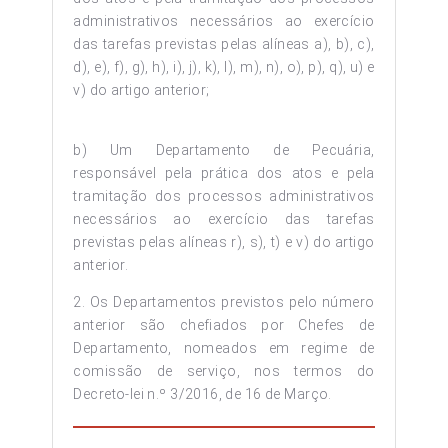
administrativos necessários ao exercício
das tarefas previstas pelas alíneas a), b), c),
d), e), f), g), h), i), j), k), l), m), n), o), p), q), u) e
v) do artigo anterior;
b) Um Departamento de Pecuária,
responsável pela prática dos atos e pela
tramitação dos processos administrativos
necessários ao exercício das tarefas
previstas pelas alíneas r), s), t) e v) do artigo
anterior.
2. Os Departamentos previstos pelo número
anterior são chefiados por Chefes de
Departamento, nomeados em regime de
comissão de serviço, nos termos do
Decreto-lei n.º 3/2016, de 16 de Março.