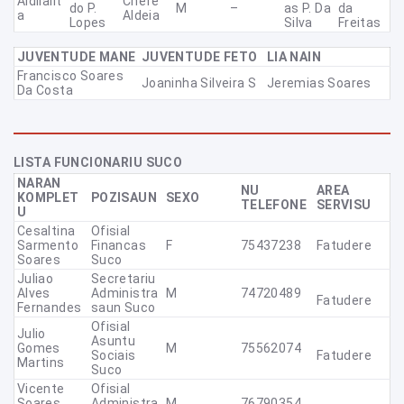
Aidilalit
Chefe
Do P.
M
–
As P. Da
Da
A
Aldeia
Lopes
Silva
Freitas
JUVENTUDE MANE
JUVENTUDE FETO
LIA NAIN
Francisco Soares
Joaninha Silveira S
Jeremias Soares
Da Costa
LISTA FUNCIONARIU SUCO
NARAN
NU
AREA
KOMPLET
POZISAUN
SEXO
TELEFONE
SERVISU
U
Cesaltina
Ofisial
Sarmento
Financas
F
75437238
Fatudere
Soares
Suco
Juliao
Secretariu
Alves
Administra
M
74720489
Fatudere
Fernandes
Saun Suco
Ofisial
Julio
Asuntu
Gomes
M
75562074
Sociais
Fatudere
Martins
Suco
Vicente
Ofisial
Soares
Administra
M
76790354