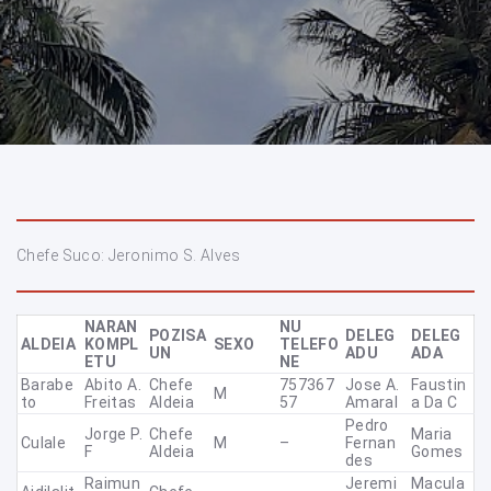
Chefe Suco: Jeronimo S. Alves
NARAN
NU
POZISA
DELEG
DELEG
ALDEIA
KOMPL
SEXO
TELEFO
UN
ADU
ADA
ETU
NE
Barabe
Abito A.
Chefe
757367
Jose A.
Faustin
M
To
Freitas
Aldeia
57
Amaral
A Da C
Pedro
Jorge P.
Chefe
Maria
Culale
M
–
Fernan
F
Aldeia
Gomes
Des
Raimun
Jeremi
Macula