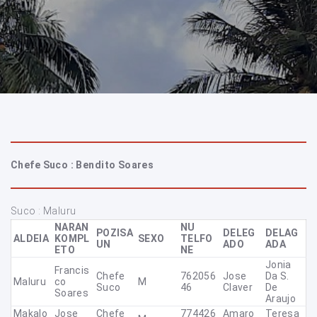
Chefe Suco : Bendito Soares
Suco : Maluru
NARAN
NU
POZISA
DELEG
DELAG
ALDEIA
KOMPL
SEXO
TELFO
UN
ADO
ADA
ETO
NE
Jonia
Francis
Chefe
762056
Jose
Da S.
Maluru
Co
M
Suco
46
Claver
De
Soares
Araujo
Makalo
Jose
Chefe
774426
Amaro
Teresa