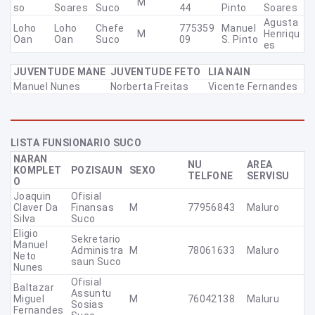
M
So
Soares
Suco
44
Pinto
Soares
Agusta
Loho
Loho
Chefe
775359
Manuel
M
Henriqu
Oan
Oan
Suco
09
S. Pinto
Es
JUVENTUDE MANE
JUVENTUDE FETO
LIA NAIN
Manuel Nunes
Norberta Freitas
Vicente Fernandes
LISTA FUNSIONARIO SUCO
NARAN
NU
AREA
KOMPLET
POZISAUN
SEXO
TELFONE
SERVISU
O
Joaquin
Ofisial
Claver Da
Finansas
M
77956843
Maluro
Silva
Suco
Eligio
Sekretario
Manuel
Administra
M
78061633
Maluro
Neto
Saun Suco
Nunes
Ofisial
Baltazar
Assuntu
Miguel
M
76042138
Maluru
Sosias
Fernandes