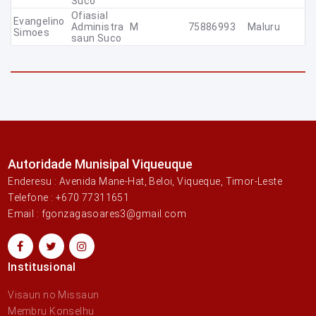
Suco
Ofiasial
Evangelino
Administra
M
75886993
Maluru
Simoes
Saun Suco
Autoridade Munisipal Viqueuque
Enderesu : Avenida Mane-Hat, Beloi, Viqueque, Timor-Leste
Telefone : +670 77311651
Email : fgonzagasoares3@gmail.com
Institusional
Visaun no Missaun
Membru Konselhu