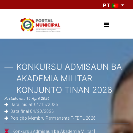
PT
KONKURSU ADMISAUN BA
AKADEMIA MILITAR
KONJUNTO TINAN 2026
Postado em: 15 April 2026
Data inicial: 04/15/2026
Data final 04/20/2026
Posição Membru Permanente F-FDTL 2026
|
Konkursu Admisaun ba Akademia Militar