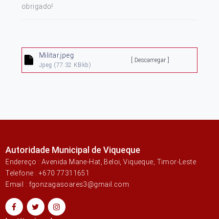
obrigado!
Militar.jpeg
[ Descarregar ]
Jpeg
(77.32 KBkb)
Autoridade Municipal de Viqueque
Endereço : Avenida Mane-Hat, Beloi, Viqueque, Timor-Leste
Telefone : +670 77311651
Email : fgonzagasoares3@gmail.com