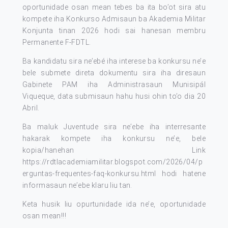
oportunidade osan mean tebes ba ita bo’ot sira atu
kompete iha Konkurso Admisaun ba Akademia Militar
Konjunta tinan 2026 hodi sai hanesan membru
Permanente F-FDTL.
Ba kandidatu sira ne’ebé iha interese ba konkursu ne’e
bele submete direta dokumentu sira iha diresaun
Gabinete PAM iha Administrasaun Munisipál
Viqueque, data submisaun hahu husi ohin to’o dia 20
Abril.
Ba maluk Juventude sira ne’ebe iha interresante
hakarak kompete iha konkursu ne’e, bele
kopia/hanehan Link
https://rdtlacademiamilitar.blogspot.com/2026/04/p
erguntas-frequentes-faq-konkursu.html
hodi hatene
informasaun ne’ebe klaru liu tan.
Keta husik liu opurtunidade ida ne’e, oportunidade
osan mean!!!