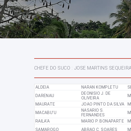
CHEFE DO SUCO : JOSE MARTINS SEQUEIR
ALDEIA
NARAN KOMPLETU
S
DEONISIO J. DE
DARENAU
OLIVEIRA
MAURATE
JOAO PINTO DA SILVA
NASARIO S.
MACABU’U
FERNANDES
RAILA’A
MARIO P. BONAPARTE
SAMAROGO
ABRAO C. SOARES