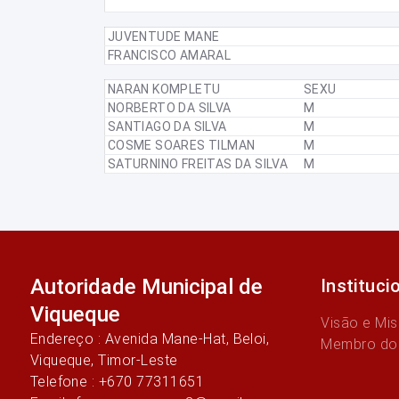
JUVENTUDE MANE
FRANCISCO AMARAL
NARAN KOMPLETU
SEXU
NORBERTO DA SILVA
M
SANTIAGO DA SILVA
M
COSME SOARES TILMAN
M
SATURNINO FREITAS DA SILVA
M
Autoridade Municipal de
Instituci
Viqueque
Visão e Mi
Endereço : Avenida Mane-Hat, Beloi,
Membro do
Viqueque, Timor-Leste
Telefone : +670 77311651