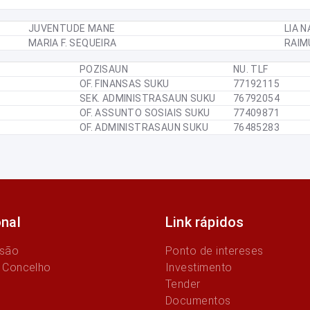
JUVENTUDE MANE
LIA N
MARIA F. SEQUEIRA
RAIM
POZISAUN
NU. TLF
OF. FINANSAS SUKU
77192115
SEK. ADMINISTRASAUN SUKU
76792054
OF. ASSUNTO SOSIAIS SUKU
77409871
OF. ADMINISTRASAUN SUKU
76485283
onal
Link rápidos
ssão
Ponto de intereses
 Concelho
Investimento
Tender
Documentos