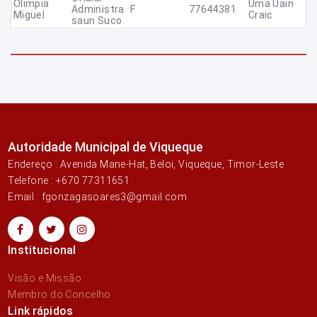
Olimpia
Uma Uain
Administra
F
77644381
Miguel
Craic
Saun Suco
Autoridade Municipal de Viqueque
Endereço : Avenida Mane-Hat, Beloi, Viqueque, Timor-Leste
Telefone : +670 77311651
Email : fgonzagasoares3@gmail.com
Institucional
Visão e Missão
Membro do Concelho
Link rápidos