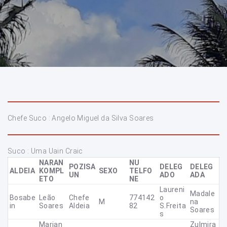
Chefe Suco : Angelo Miguel da Silva Soares
Suco : Uma Uain Craic
NARAN
NU
POZISA
DELEG
DELEG
ALDEIA
KOMPL
SEXO
TELFO
UN
ADO
ADA
ETO
NE
Laureni
Madale
Bosabe
Leão
Chefe
774142
O
M
Na
In
Soares
Aldeia
82
S.Freita
Soares
S
Marian
Zulmira