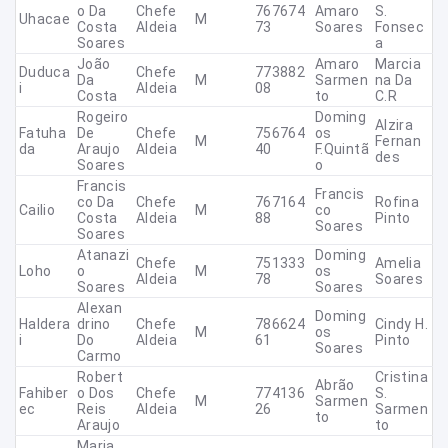
O Da
Chefe
767674
Amaro
S.
Uhacae
M
Costa
Aldeia
73
Soares
Fonsec
Soares
A
João
Amaro
Marcia
Duduca
Chefe
773882
Da
M
Sarmen
Na Da
I
Aldeia
08
Costa
To
C.R
Rogeiro
Doming
Alzira
Fatuha
De
Chefe
756764
Os
M
Fernan
Da
Araujo
Aldeia
40
F.Quintã
Des
Soares
O
Francis
Francis
Co Da
Chefe
767164
Rofina
Cailio
M
Co
Costa
Aldeia
88
Pinto
Soares
Soares
Atanazi
Doming
Chefe
751333
Amelia
Loho
O
M
Os
Aldeia
78
Soares
Soares
Soares
Alexan
Doming
Haldera
Drino
Chefe
786624
Cindy H.
M
Os
I
Do
Aldeia
61
Pinto
Soares
Carmo
Robert
Cristina
Abrão
Fahiber
O Dos
Chefe
774136
S.
M
Sarmen
Ec
Reis
Aldeia
26
Sarmen
To
Araujo
To
Maria