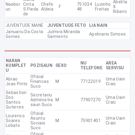
Abelita
Naebor
Cirita
Chefe
751034
Luzinho
F
X.
Uc
S.Pieda
Aldeia
48
Freitas
Ribeiro
De
JUVENTUDE MANE
JUVENTUDE FETO
LIA NAIN
Januariu Da Costa
Julmira Miranda
Apolinario Simoes
Gomes
Sarmento
NARAN
NU
AREA
KOMPLET
POZISAUN
SEXO
TELEFONE
SERVISU
U
Ofisial
Abrao
Uma Uain
Financas
M
77122019
Joao Pinto
Craic
Suco
Sebastion
Secretariu
Dos
Uma Uain
Administra
M
77907270
Santos
Craic
Saun Suco
Guterres
Ofisial
Lourenco
Asuntu
Uma Uain
Soares
M
75901401
Sociais
Craic
Lobato
Suco
Ofisial