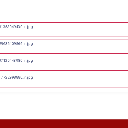
1353049430_n.jpg
9686409566_n.jpg
7135443980_n.jpg
7722998880_n.jpg