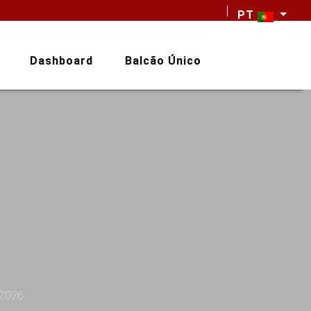
PT
Dashboard
Balcão Único
 2026