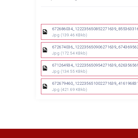
672686034_122235650852271639_855363316
Jpg
(139.46 KBkb)
672674036_122235650906271639_674369562
Jpg
(172.54 KBkb)
671264934_122235650954271639_626356569
Jpg
(134.55 KBkb)
672679460_122235651002271639_416196831
Jpg
(421.69 KBkb)