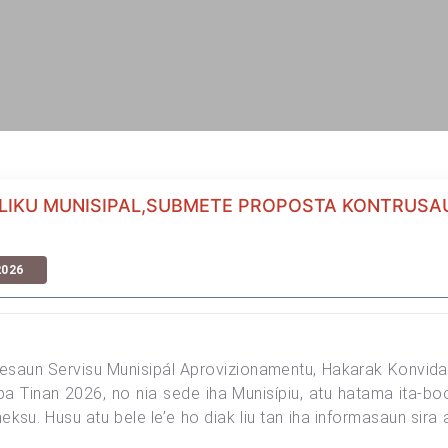
LIKU MUNISIPAL,SUBMETE PROPOSTA KONTRUSAU
2026
Diresaun Servisu Munisipál Aprovizionamentu, Hakarak Konv
a Tinan 2026, no nia sede iha Munisípiu, atu hatama ita-boo
eksu. Husu atu bele le’e ho diak liu tan iha informasaun sira