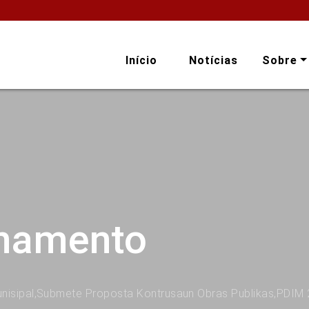
Início
Notícias
Sobre
onamento
unisipal,Submete Proposta Kontrusaun Obras Publikas,PDIM