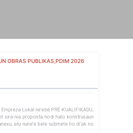
N OBRAS PUBLIKAS,PDIM 2026
ida Empreza Lokál ne’ebé PRÉ-KUALIFIKADU,
t sira-nia proposta hodi halo konstrusaun
 anexu, atu nune’e bele submete ho di’ak no