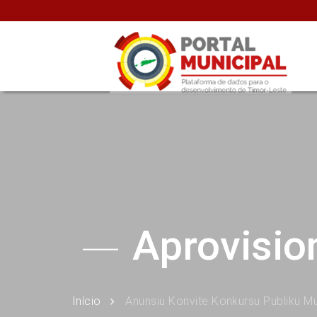
Aprovisi
Início
Anunsiu Konvite Konkursu Publiku M