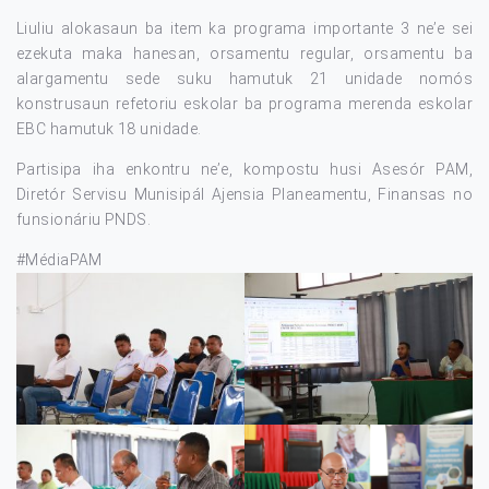
Liuliu alokasaun ba item ka programa importante 3 ne’e sei
ezekuta maka hanesan, orsamentu regular, orsamentu ba
alargamentu sede suku hamutuk 21 unidade nomós
konstrusaun refetoriu eskolar ba programa merenda eskolar
EBC hamutuk 18 unidade.
Partisipa iha enkontru ne’e, kompostu husi Asesór PAM,
Diretór Servisu Munisipál Ajensia Planeamentu, Finansas no
funsionáriu PNDS.
#MédiaPAM