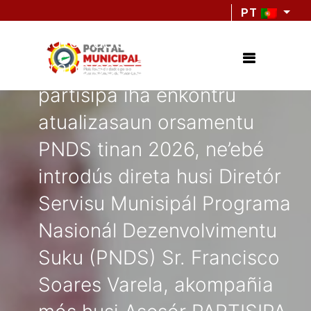
Sua Exelénsia Prezidente
PT
Autoridade Munisípiu, Sr.
Francisco C.S de G. Soares,
partisipa iha enkontru
atualizasaun orsamentu
PNDS tinan 2026, ne’ebé
introdús direta husi Diretór
Servisu Munisipál Programa
Nasionál Dezenvolvimentu
Suku (PNDS) Sr. Francisco
Soares Varela, akompañia