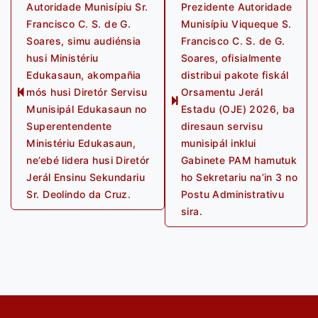
Autoridade Munisípiu Sr.
Prezidente Autoridade
navigation
Francisco C. S. de G.
Munisípiu Viqueque S.
Soares, simu audiénsia
Francisco C. S. de G.
husi Ministériu
Soares, ofisialmente
Edukasaun, akompañia
distribui pakote fiskál
mós husi Diretór Servisu
Orsamentu Jerál
Previous
Next
Munisipál Edukasaun no
Estadu (OJE) 2026, ba
post:
post:
Superentendente
diresaun servisu
Ministériu Edukasaun,
munisipál inklui
ne’ebé lidera husi Diretór
Gabinete PAM hamutuk
Jerál Ensinu Sekundariu
ho Sekretariu na’in 3 no
Sr. Deolindo da Cruz.
Postu Administrativu
sira.