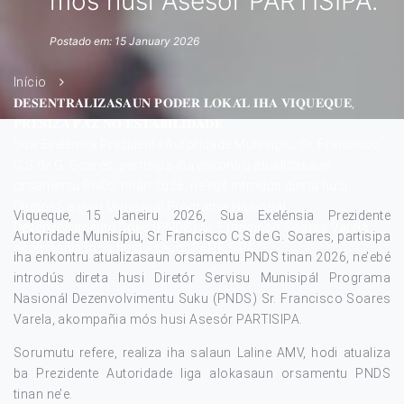
mós husi Asesór PARTISIPA.
Postado em: 15 January 2026
Início
𝐃𝐄𝐒𝐄𝐍𝐓𝐑𝐀𝐋𝐈𝐙𝐀𝐒𝐀𝐔𝐍 𝐏𝐎𝐃𝐄́𝐑 𝐋𝐎𝐊𝐀́𝐋 𝐈𝐇𝐀 𝐕𝐈𝐐𝐔𝐄𝐐𝐔𝐄,
𝐏𝐑𝐄𝐒𝐈𝐙𝐀 𝐏𝐀́𝐙 𝐍𝐎 𝐄𝐒𝐓𝐀𝐁𝐈𝐋𝐈𝐃𝐀𝐃𝐄
Sua Exelénsia Prezidente Autoridade Munisípiu, Sr. Francisco
C.S de G. Soares, partisipa iha enkontru atualizasaun
orsamentu PNDS tinan 2026, ne’ebé introdús direta husi
Diretór Servisu Munisipál Programa Nasionál
Viqueque, 15 Janeiru 2026, Sua Exelénsia Prezidente
Dezenvolvimentu Suku (PNDS) Sr. Francisco Soares Varela,
Autoridade Munisípiu, Sr. Francisco C.S de G. Soares, partisipa
akompañia mós husi Asesór PARTISIPA.
iha enkontru atualizasaun orsamentu PNDS tinan 2026, ne’ebé
introdús direta husi Diretór Servisu Munisipál Programa
Nasionál Dezenvolvimentu Suku (PNDS) Sr. Francisco Soares
Varela, akompañia mós husi Asesór PARTISIPA.
Sorumutu refere, realiza iha salaun Laline AMV, hodi atualiza
ba Prezidente Autoridade liga alokasaun orsamentu PNDS
tinan ne’e.