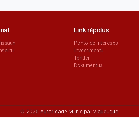
onal
Link rápidus
Missaun
Ponto de intereses
nselhu
Investimentu
Tender
Dokumentus
© 2026 Autoridade Munisipal Viqueuque