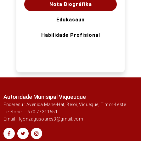
Nota Biográfika
Edukasaun
Habilidade Profisional
Autoridade Munisipal Viqueuque
Enderesu : Avenida Mane-Hat, Beloi, Viqueque, Timor-Leste
Telefone : +670 77311651
Email : fgonzagasoares3@gmail.com