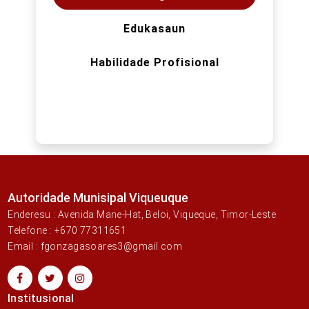
Edukasaun
Habilidade Profisional
Autoridade Munisipal Viqueuque
Enderesu : Avenida Mane-Hat, Beloi, Viqueque, Timor-Leste
Telefone : +670 77311651
Email : fgonzagasoares3@gmail.com
Institusional