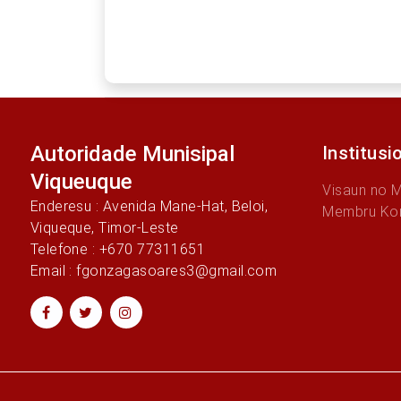
Autoridade Munisipal
Institusi
Viqueuque
Visaun no 
Enderesu : Avenida Mane-Hat, Beloi,
Membru Ko
Viqueque, Timor-Leste
Telefone : +670 77311651
Email : fgonzagasoares3@gmail.com