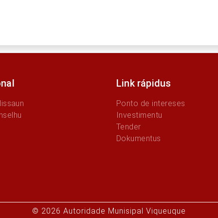
onal
Link rápidus
Missaun
Ponto de intereses
nselhu
Investimentu
Tender
Dokumentus
© 2026 Autoridade Munisipal Viqueuque