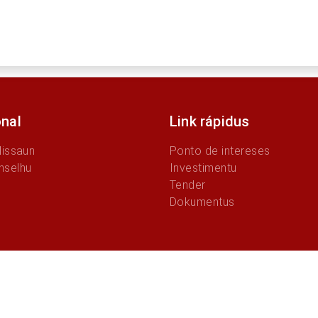
onal
Link rápidus
Missaun
Ponto de intereses
nselhu
Investimentu
Tender
Dokumentus
© 2026 Autoridade Munisipal Viqueuque