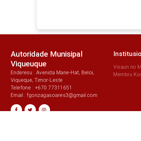
Autoridade Munisipal
Institusi
Viqueuque
Visaun no 
Enderesu : Avenida Mane-Hat, Beloi,
Membru Ko
Viqueque, Timor-Leste
Telefone : +670 77311651
Email : fgonzagasoares3@gmail.com