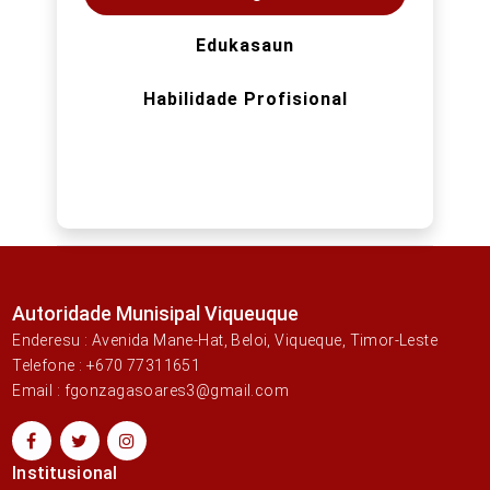
Edukasaun
Habilidade Profisional
Autoridade Munisipal Viqueuque
Enderesu : Avenida Mane-Hat, Beloi, Viqueque, Timor-Leste
Telefone : +670 77311651
Email : fgonzagasoares3@gmail.com
Institusional