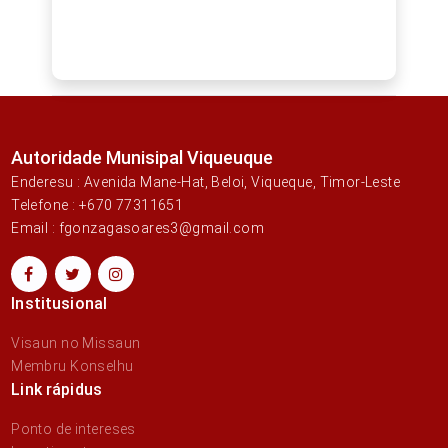
Autoridade Munisipal Viqueuque
Enderesu : Avenida Mane-Hat, Beloi, Viqueque, Timor-Leste
Telefone : +670 77311651
Email : fgonzagasoares3@gmail.com
Institusional
Visaun no Missaun
Membru Konselhu
Link rápidus
Ponto de intereses