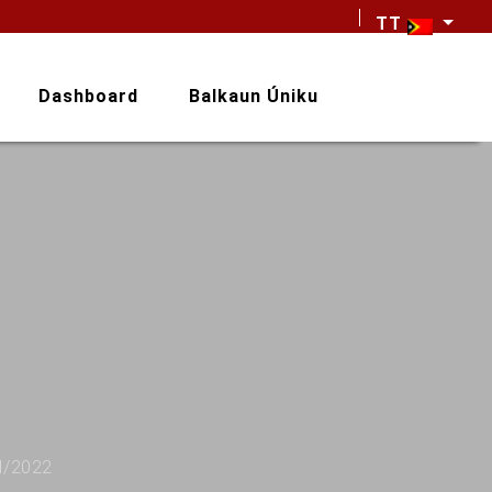
TT
Dashboard
Balkaun Úniku
I/2022