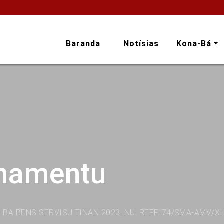
Baranda
Notísias
Kona-Bá
onamentu
A BENS SERVISU TINAN 2023, NU. REFF. 74/SMA-AMV/XI