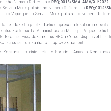
eque ho Numeru Refferensia
RFQ;0013/SMA-AMV/XII/2022
 Servisu Munisipal sira ho Numeru Refferensia
RFQ;0014/S
isipio Viqueque no Servisu Munisipal sira ho Numeru Reffer
a ne’e loke ba publiku liu-liu empresaria lokal sira nebe ih
mentus konkursu iha Administrasaun Munisipiu Viqueque liu hu
nte loron servisu, dokumentus RFQ ne’e sei dispunivel hus
onkursu sei realiza iha fatin aprovizionamentu.
Konkursu ho ninia detalho horario :
Anuncio Kongkurso