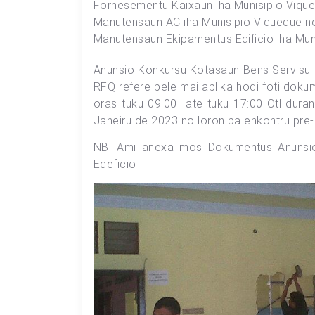
Fornesementu Kaixaun iha Munisipio Viqu
Manutensaun AC iha Munisipio Viqueque no
Manutensaun Ekipamentus Edificio iha Mun
Anunsio Konkursu Kotasaun Bens Servisu id
RFQ refere bele mai aplika hodi foti doku
oras tuku 09:00 ate tuku 17:00 Otl dura
Janeiru de 2023 no loron ba enkontru pre-k
NB: Ami anexa mos Dokumentus Anunsio 
Edeficio