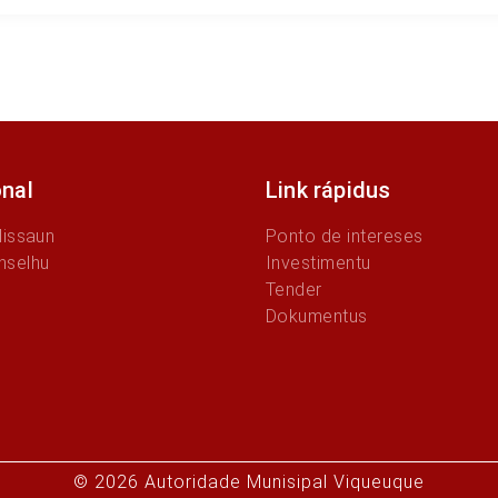
onal
Link rápidus
Missaun
Ponto de intereses
nselhu
Investimentu
Tender
Dokumentus
© 2026 Autoridade Munisipal Viqueuque