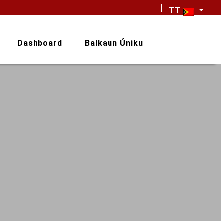
TT
Dashboard
Balkaun Úniku
M