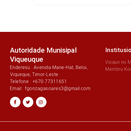
Autoridade Munisipal
Institusi
Viqueuque
Visaun no 
Enderesu : Avenida Mane-Hat, Beloi,
Membru Ko
Viqueque, Timor-Leste
Telefone : +670 77311651
Email : fgonzagasoares3@gmail.com