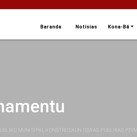
Baranda
Notísias
Kona-Bá
onamentu
UBLIKU MUNISIPAL KONSTRUSAUN OBRAS PUBLIKAS PDI