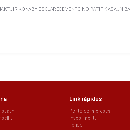
8, HAKTUIR KONABA ESCLARECEMENTO NO RATIFIKASAUN 
onal
Link rápidus
Missaun
Ponto de intereses
nselhu
Investimentu
Tender