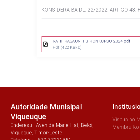
KONSIDERA BA DL. 22/2022, ARTIGO 4
RATIFIKASAUN-1-3-KONKURSU-2024.pdf
Pdf
(422 KBkb)
Autoridade Munisipal
Institusi
Viqueuque
Visaun no 
Enderesu : Avenida Mane-Hat, Beloi,
Membru Ko
Viqueque, Timor-Leste