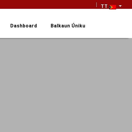
TT
Dashboard
Balkaun Úniku