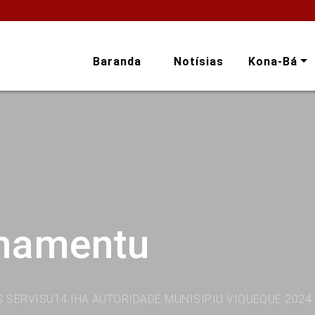
Baranda
Notísias
Kona-Bá
onamentu
 SERVISU14 IHA AUTORIDADE MUNISIPIU VIQUEQUE 2024