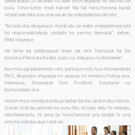
selebrasaun 20 de Maio nu’udar loron espesiál no istóriku ba
povu Timor-Leste. Hodi hanoin fila fali heroi/heroina barak
ne’ebé sakrifika ona sira-nia an ba indepedénsia ida ne’e.
“Ita hotu iha obrigasaun morál atu rai metin indepedénsia ne’e
ho responsabilidade, unidade no servisu hamutuk”, dehan,
PAM Viqueque.
Ho tema ba selebrasaun tinan ida ne’e “Hamutuk Ita Sei
Konstrui Pátria Ida Ne’ebé Justu Liu, Inkluzivu no Reziliente”.
Iha misa agradesimentu ne’e, partisipa mós husi Komandante
PNTL Munisípiu Viqueque ho espoza no membru Polísia sira,
Veteranus, Sosiedade Sivíl, Profesór, Estudante no
Komunidade sira.
Hafoin misa remata kontinua kedas ba iha Jardim dos Herois,
Craras hodi tau aifunan no sunu lilin, nu’udar aktu fó respeitu,
rekoñesimentu, fó onra ba heroi/heroina sira ne’ebé fó ona
sira-nia vida ba ukun rasik an.