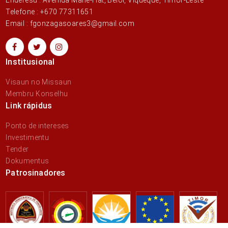
Telefone : +670 77311651
Email : fgonzagasoares3@gmail.com
Institusional
Visaun no Missaun
Membru Konselhu
Link rápidus
Ponto de intereses
Investimentu
Tender
Dokumentus
Patrosinadores