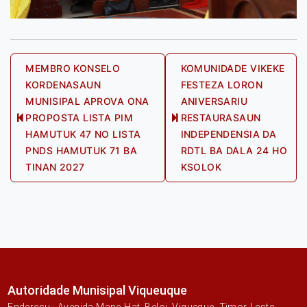
Post
MEMBRO KONSELO
KOMUNIDADE VIKEKE
KORDENASAUN
FESTEZA LORON
navigation
MUNISIPAL APROVA ONA
ANIVERSARIU
PROPOSTA LISTA PIM
RESTAURASAUN
Previous
Next
HAMUTUK 47 NO LISTA
INDEPENDENSIA DA
post:
post:
PNDS HAMUTUK 71 BA
RDTL BA DALA 24 HO
TINAN 2027
KSOLOK
Autoridade Munisipal Viqueuque
Enderesu : Avenida Mane-Hat, Beloi, Viqueque, Timor-Leste