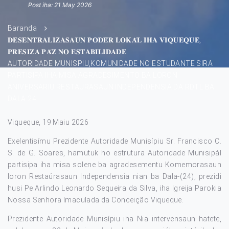
Post iha: 21 May 2026
Baranda
𝐃𝐄𝐒𝐄𝐍𝐓𝐑𝐀𝐋𝐈𝐙𝐀𝐒𝐀𝐔𝐍 𝐏𝐎𝐃𝐄́𝐑 𝐋𝐎𝐊𝐀́𝐋 𝐈𝐇𝐀 𝐕𝐈𝐐𝐔𝐄𝐐𝐔𝐄,
𝐏𝐑𝐄𝐒𝐈𝐙𝐀 𝐏𝐀́𝐙 𝐍𝐎 𝐄𝐒𝐓𝐀𝐁𝐈𝐋𝐈𝐃𝐀𝐃𝐄
AUTORIDADE MUNISPIU,KOMUNIDADE NO ESTUDANTE SIRA
PARTISIPA IHA MISA AGRADESIMENTO BA LORON
ANIVERSARIU RESTAURASAUN INDEPENDENSIA DA RDTL BA
DALA 24
Viqueque, 19 Maiu 2026
Exelentisímu Prezidente Autoridade Munisípiu Sr. Francisco C.
S. de G. Soares, hamutuk ho estrutura Autoridade Munisipál
partisipa iha misa solene ba agradesementu Komemorasaun
loron Restaúrasaun Independensia nian ba Dala-(24), prezidi
husi Pe.Arlindo Leonardo Sequeira da Silva, iha Igreija Parokia
Nossa Senhora Imaculada da Conceição Viqueque.
Prezidente Autoridade Munisípiu iha Nia intervensaun hatete,