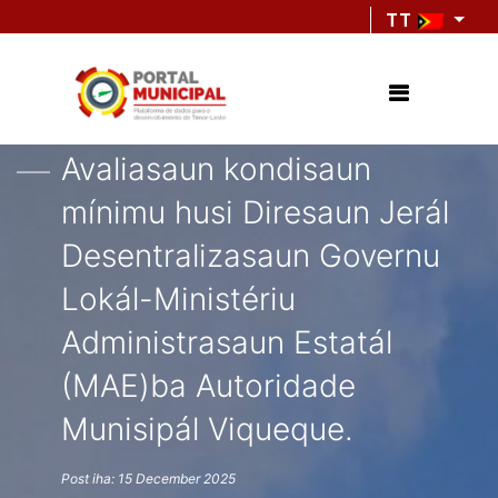
TT
Avaliasaun kondisaun
mínimu husi Diresaun Jerál
Desentralizasaun Governu
Lokál-Ministériu
Administrasaun Estatál
(MAE)ba Autoridade
Munisipál Viqueque.
Post iha: 15 December 2025