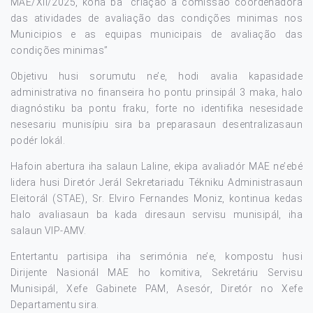
MAE/XII/2025, kona ba “criação a comissão coordenadora
das atividades de avaliação das condições minimas nos
Municipios e as equipas municipais de avaliação das
condições minimas”
Objetivu husi sorumutu ne’e, hodi avalia kapasidade
administrativa no finanseira ho pontu prinsipál 3 maka, halo
diagnóstiku ba pontu fraku, forte no identifika nesesidade
nesesariu munisípiu sira ba preparasaun desentralizasaun
podér lokál.
Hafoin abertura iha salaun Laline, ekipa avaliadór MAE ne’ebé
lidera husi Diretór Jerál Sekretariadu Tékniku Administrasaun
Eleitorál (STAE), Sr. Elviro Fernandes Moniz, kontinua kedas
halo avaliasaun ba kada diresaun servisu munisipál, iha
salaun VIP-AMV.
Entertantu partisipa iha serimónia ne’e, kompostu husi
Dirijente Nasionál MAE ho komitiva, Sekretáriu Servisu
Munisipál, Xefe Gabinete PAM, Asesór, Diretór no Xefe
Departamentu sira.