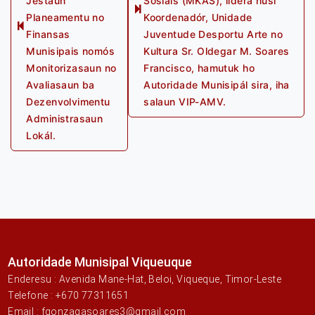
Jestaun
Sosiais (MKAS), lidera husi
Next
Planeamentu no
Koordenadór, Unidade
Previous
post:
Finansas
Juventude Desportu Arte no
post:
Munisipais nomós
Kultura Sr. Oldegar M. Soares
Monitorizasaun no
Francisco, hamutuk ho
Avaliasaun ba
Autoridade Munisipál sira, iha
Dezenvolvimentu
salaun VIP-AMV.
Administrasaun
Lokál.
Autoridade Munisipal Viqueuque
Enderesu : Avenida Mane-Hat, Beloi, Viqueque, Timor-Leste
Telefone : +670 77311651
Email : fgonzagasoares3@gmail.com