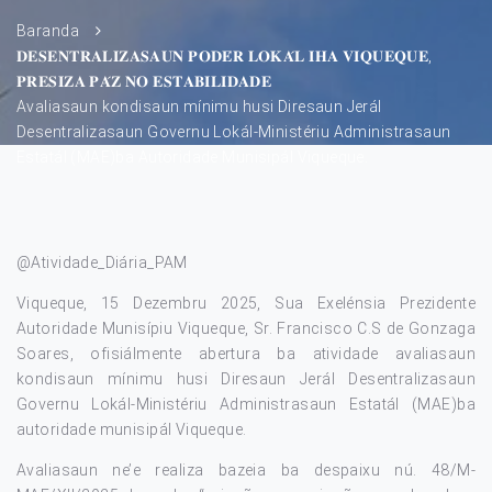
Baranda
𝐃𝐄𝐒𝐄𝐍𝐓𝐑𝐀𝐋𝐈𝐙𝐀𝐒𝐀𝐔𝐍 𝐏𝐎𝐃𝐄́𝐑 𝐋𝐎𝐊𝐀́𝐋 𝐈𝐇𝐀 𝐕𝐈𝐐𝐔𝐄𝐐𝐔𝐄,
𝐏𝐑𝐄𝐒𝐈𝐙𝐀 𝐏𝐀́𝐙 𝐍𝐎 𝐄𝐒𝐓𝐀𝐁𝐈𝐋𝐈𝐃𝐀𝐃𝐄
Avaliasaun kondisaun mínimu husi Diresaun Jerál
Desentralizasaun Governu Lokál-Ministériu Administrasaun
Estatál (MAE)ba Autoridade Munisipál Viqueque.
@Atividade_Diária_PAM
Viqueque, 15 Dezembru 2025, Sua Exelénsia Prezidente
Autoridade Munisípiu Viqueque, Sr. Francisco C.S de Gonzaga
Soares, ofisiálmente abertura ba atividade avaliasaun
kondisaun mínimu husi Diresaun Jerál Desentralizasaun
Governu Lokál-Ministériu Administrasaun Estatál (MAE)ba
autoridade munisipál Viqueque.
Avaliasaun ne’e realiza bazeia ba despaixu nú. 48/M-