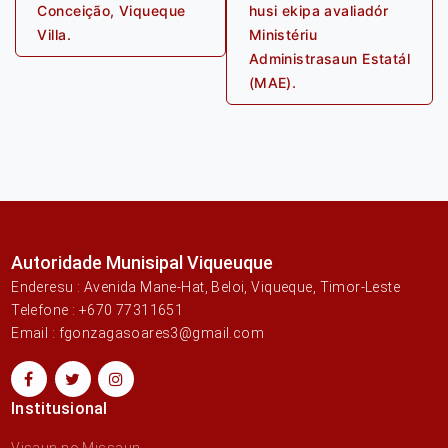
Conceição, Viqueque
husi ekipa avaliadór
Villa.
Ministériu
Administrasaun Estatál
(MAE).
Autoridade Munisipal Viqueuque
Enderesu : Avenida Mane-Hat, Beloi, Viqueque, Timor-Leste
Telefone : +670 77311651
Email : fgonzagasoares3@gmail.com
Institusional
Visaun no Missaun