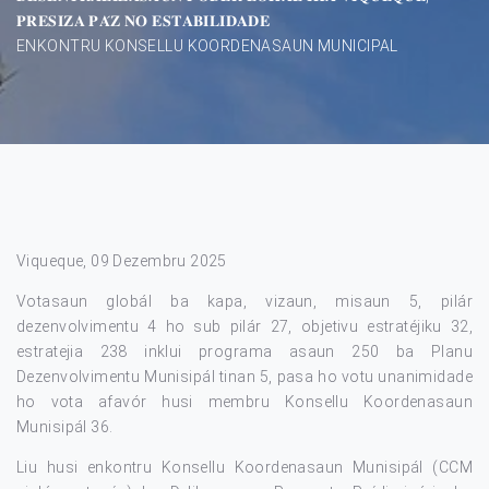
𝐏𝐑𝐄𝐒𝐈𝐙𝐀 𝐏𝐀́𝐙 𝐍𝐎 𝐄𝐒𝐓𝐀𝐁𝐈𝐋𝐈𝐃𝐀𝐃𝐄
ENKONTRU KONSELLU KOORDENASAUN MUNICIPAL
Viqueque, 09 Dezembru 2025
Votasaun globál ba kapa, vizaun, misaun 5, pilár
dezenvolvimentu 4 ho sub pilár 27, objetivu estratéjiku 32,
estratejia 238 inklui programa asaun 250 ba Planu
Dezenvolvimentu Munisipál tinan 5, pasa ho votu unanimidade
ho vota afavór husi membru Konsellu Koordenasaun
Munisipál 36.
Liu husi enkontru Konsellu Koordenasaun Munisipál (CCM