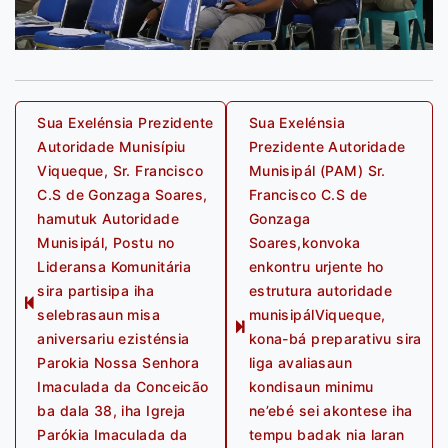
Post
Sua Exelénsia Prezidente
Sua Exelénsia
Autoridade Munisípiu
Prezidente Autoridade
navigation
Viqueque, Sr. Francisco
Munisipál (PAM) Sr.
C.S de Gonzaga Soares,
Francisco C.S de
hamutuk Autoridade
Gonzaga
Munisipál, Postu no
Soares,konvoka
Lideransa Komunitária
enkontru urjente ho
sira partisipa iha
estrutura autoridade
Previous
selebrasaun misa
munisipálViqueque,
post:
Next
aniversariu ezisténsia
kona-bá preparativu sira
post:
Parokia Nossa Senhora
liga avaliasaun
Imaculada da Conceicão
kondisaun minimu
ba dala 38, iha Igreja
ne’ebé sei akontese iha
Parókia Imaculada da
tempu badak nia laran