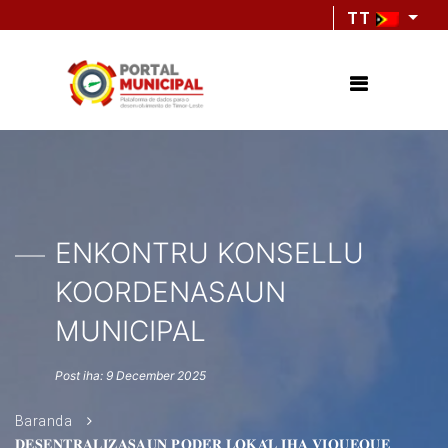
TT
ENKONTRU KONSELLU
KOORDENASAUN
MUNICIPAL
Post iha: 9 December 2025
Baranda
𝐃𝐄𝐒𝐄𝐍𝐓𝐑𝐀𝐋𝐈𝐙𝐀𝐒𝐀𝐔𝐍 𝐏𝐎𝐃𝐄́𝐑 𝐋𝐎𝐊𝐀́𝐋 𝐈𝐇𝐀 𝐕𝐈𝐐𝐔𝐄𝐐𝐔𝐄,