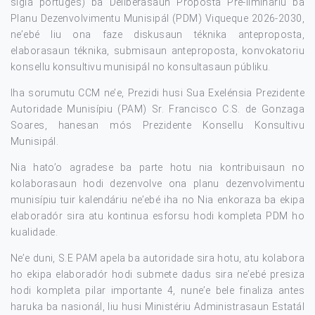
siglá portugés) ba Deliberasaun Proposta Pré-limináriu ba
Planu Dezenvolvimentu Munisipál (PDM) Viqueque 2026-2030,
ne’ebé liu ona faze diskusaun téknika anteproposta,
elaborasaun téknika, submisaun anteproposta, konvokatoriu
konsellu konsultivu munisipál no konsultasaun públiku.
Iha sorumutu CCM ne’e, Prezidi husi Sua Exelénsia Prezidente
Autoridade Munisípiu (PAM) Sr. Francisco C.S. de Gonzaga
Soares, hanesan mós Prezidente Konsellu Konsultivu
Munisipál.
Nia hato’o agradese ba parte hotu nia kontribuisaun no
kolaborasaun hodi dezenvolve ona planu dezenvolvimentu
munisípiu tuir kalendáriu ne’ebé iha no Nia enkoraza ba ekipa
elaboradór sira atu kontinua esforsu hodi kompleta PDM ho
kualidade.
Ne’e duni, S.E PAM apela ba autoridade sira hotu, atu kolabora
ho ekipa elaboradór hodi submete dadus sira ne’ebé presiza
hodi kompleta pilar importante 4, nune’e bele finaliza antes
haruka ba nasionál, liu husi Ministériu Administrasaun Estatál