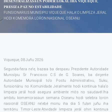
𝐃𝐄𝐒𝐄𝐍𝐓𝐑𝐀𝐋𝐈𝐙𝐀𝐒𝐀𝐔𝐍 𝐏𝐎𝐃𝐄́𝐑 𝐋𝐎𝐊𝐀́𝐋 𝐈𝐇𝐀 𝐕𝐈𝐐𝐔𝐄𝐐𝐔𝐄,
𝐏𝐑𝐄𝐒𝐈𝐙𝐀 𝐏𝐀́𝐙 𝐍𝐎 𝐄𝐒𝐓𝐀𝐁𝐈𝐋𝐈𝐃𝐀𝐃𝐄
FUNSIONARIUS MUNISIPIU VIQUEQUE HALA’O LIMPEZA JERAL
HODI KOMEMORA LORON NASIONAL OSEANU
Viqueque, 08 Juñu 2026
Segunda-feira ne’e, bazeia ba despaxu Prezidente Autoridade
Munisípiu Sr. Francisco C.S de G. Soares, ba dirijente
Autoridade Munisipál to’o Postu Administrativu, Suku,
funsionáriu no Komunidade Jeralmente hodi kontinua hala’o
limpeza jerál hodi asegura ambiente mós no saudavél.Iha
ambitu komemorasaun semana Oseanu hodi selebra loron
nasionál OSEANU ne’ebé monu iha dia 5 fulan juñu iha
territóriu Timor-Leste.Atividade limpeza jerál ohin kontinua