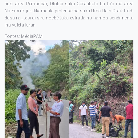
husi area Pemancar, Olobai suku Caraubalo ba to’o iha area
Naeboruk juridikamente pertense ba suku Uma Uain Craik hodi
dasa rai, tesi ai sira ne’ebé taka estrada no hamos sendimentu
iha valeta laran.
Fontes: MédiaPAM