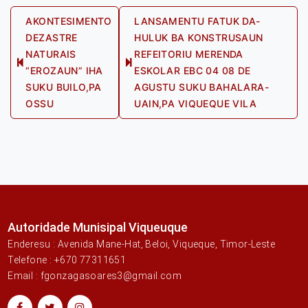
Post
AKONTESIMENTO
LANSAMENTU FATUK DA-
DEZASTRE
HULUK BA KONSTRUSAUN
navigation
NATURAIS
REFEITORIU MERENDA
Previous
Next
“EROZAUN” IHA
ESKOLAR EBC 04 08 DE
post:
post:
SUKU BUILO,PA
AGUSTU SUKU BAHALARA-
OSSU
UAIN,PA VIQUEQUE VILA
Autoridade Munisipal Viqueuque
Enderesu : Avenida Mane-Hat, Beloi, Viqueque, Timor-Leste
Telefone : +670 77311651
Email : fgonzagasoares3@gmail.com