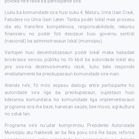
politika ne’e rasik ba partisipante sira.
Liuliu ba komunidade sira husi suku 4, Maluru, Uma Uain Craik,
Fatudere no Uma Uain Leten. Tanba podér lokál mak prosesu
ida atu transfere kompeténsia, responsabilidade, rekursu
finanseiru no podér foti desizaun husi governu sentrál
(nasionál) ba administrasaun lokál (munisípiu).
Vantajen husi desentralizasaun podér lokál maka habadak
birokrasia servisu públiku no fó kbiit ba autoridade lokál atu
jere sira-nia dezenvolvimentu rasik, liuliu bele responde
imediatamente ba preokupasaun komunidade sira-nian.
Aleinde ne’e, fó mós espasu dialogu entre partisipante ho
autoridade sira liga ba preokupasaun, sujestaun husi
lideransa komunitária ho komunidade liga implementasaun
programa sira iha baze, hanesan saúde, bee moos, agrikultura
no seluk tan.
Programa ne’e nu’udar komprimisu Prezidente Autoridade
Munisípiu atu hakbesik an ba Nia povu sira iha baze, reforsa