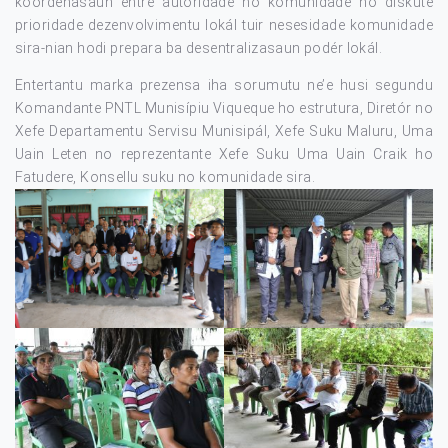
koordenasaun entre autoridade ho komunidade no diskute
prioridade dezenvolvimentu lokál tuir nesesidade komunidade
sira-nian hodi prepara ba desentralizasaun podér lokál.
Entertantu marka prezensa iha sorumutu ne’e husi segundu
Komandante PNTL Munisípiu Viqueque ho estrutura, Diretór no
Xefe Departamentu Servisu Munisipál, Xefe Suku Maluru, Uma
Uain Leten no reprezentante Xefe Suku Uma Uain Craik ho
Fatudere, Konsellu suku no komunidade sira.