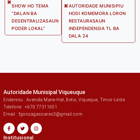
Previous
SHOW HO TEMA
AUTORIDADE MUNISIPIU
Next
post:
“DALAN BA
HODI KOMEMORA LORON
post:
DESENTRALIZASAUN
RESTAURASAUN
PODER LOKAL”
INDEPENDENSIA TL BA
DALA 24
Autoridade Munisipal Viqueuque
Enderesu : Avenida Mane-Hat, Beloi, Viqueque, Timor-Leste
Telefone : +670 77311651
Email : fgonzagasoares3@gmail.com
Institusional