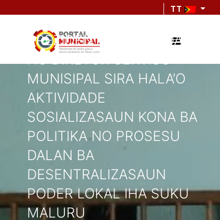
TT
PREZIDENTE AUTORIDADE
HO DIRETOR SERVISU
MUNISIPAL SIRA HALA’O
AKTIVIDADE
SOSIALIZASAUN KONA BA
POLITIKA NO PROSESU
DALAN BA
DESENTRALIZASAUN
PODER LOKAL IHA SUKU
MALURU