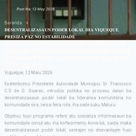
Post iha: 13 May 2026
Baranda
𝐃𝐄𝐒𝐄𝐍𝐓𝐑𝐀𝐋𝐈𝐙𝐀𝐒𝐀𝐔𝐍 𝐏𝐎𝐃𝐄́𝐑 𝐋𝐎𝐊𝐀́𝐋 𝐈𝐇𝐀 𝐕𝐈𝐐𝐔𝐄𝐐𝐔𝐄,
𝐏𝐑𝐄𝐒𝐈𝐙𝐀 𝐏𝐀́𝐙 𝐍𝐎 𝐄𝐒𝐓𝐀𝐁𝐈𝐋𝐈𝐃𝐀𝐃𝐄
PREZIDENTE AUTORIDADE HO DIRETOR SERVISU MUNISIPAL
SIRA HALA’O AKTIVIDADE SOSIALIZASAUN KONA BA POLITIKA
NO PROSESU DALAN BA DESENTRALIZASAUN PODER LOKAL
IHA SUKU MALURU
Viqueque, 12 Maiu 2026
Exelentisímu Prezidente Autoridade Munisípiu Sr. Francisco
C.S de G. Soares, introdús politika no prosesu dalan ba
desentralizasaun podér lokál ba lideransa komunitária no
komunidade sira, tersa-feira ne’e, iha sede suku Maluru.
Objetivu husi programa refere atu sosializa informasaun ba
komunidade oinsá atu iha koñesimentu kona-bá, saida maka
desentralizasaun podér lokál, vantajen no desvantajen husi