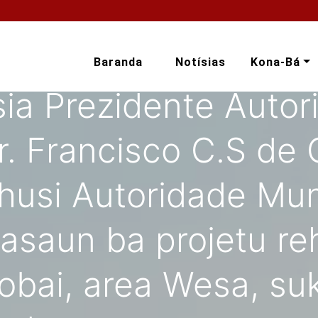
Baranda
Notísias
Kona-Bá
ia Prezidente Autor
r. Francisco C.S de 
usi Autoridade Muni
asaun ba projetu re
obai, area Wesa, su