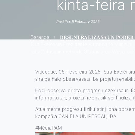
kinta-feira 
Post iha: 5 February 2026
Baranda
𝐃𝐄𝐒𝐄𝐍𝐓𝐑𝐀𝐋𝐈𝐙𝐀𝐒𝐀𝐔𝐍 𝐏𝐎𝐃𝐄́𝐑 
Sua Exelénsia Prezidente Autoridade Munisípiu
rehabilitasaun merkadu Olobai, area Wesa, suku
Viqueque, 05 Fevereiru 2026, Sua Exelénsia
sira ba halo observasaun ba projetu rehabili
Hodi observa direta progresu ezekusaun fiz
informa katak, projetu ne’e rasik sei finaliza i
Atualmente progresu fiziku atinji ona porse
kompañia CANIELA UNIPESOAL,LDA.
#MédiaPAM