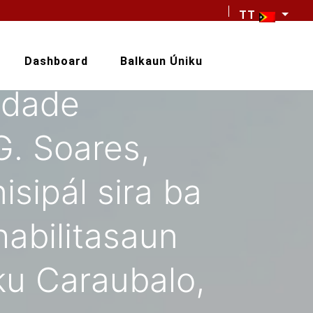
TT
Dashboard
Balkaun Úniku
idade
G. Soares,
sipál sira ba
habilitasaun
ku Caraubalo,