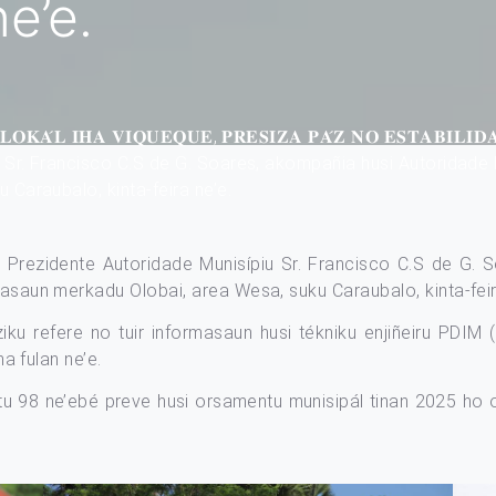
ne’e.
𝐎𝐊𝐀́𝐋 𝐈𝐇𝐀 𝐕𝐈𝐐𝐔𝐄𝐐𝐔𝐄, 𝐏𝐑𝐄𝐒𝐈𝐙𝐀 𝐏𝐀́𝐙 𝐍𝐎 𝐄𝐒𝐓𝐀𝐁𝐈𝐋𝐈𝐃
 Sr. Francisco C.S de G. Soares, akompañia husi Autoridade 
 Caraubalo, kinta-feira ne’e.
 Prezidente Autoridade Munisípiu Sr. Francisco C.S de G. 
tasaun merkadu Olobai, area Wesa, suku Caraubalo, kinta-feir
iku refere no tuir informasaun husi tékniku enjiñeiru PDIM 
ha fulan ne’e.
ntu 98 ne’ebé preve husi orsamentu munisipál tinan 2025 ho 