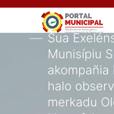
Sua Exeléns
Munisípiu S
akompañia h
halo observ
merkadu Ol