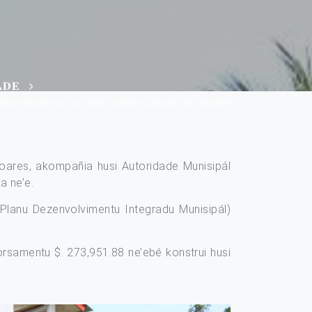
𝐀𝐃𝐄
Munisipál sira ba halo observasaun ba projetu
Soares, akompañia husi Autoridade Munisipál
a ne’e.
(Planu Dezenvolvimentu Integradu Munisipál)
orsamentu $. 273,951.88 ne’ebé konstrui husi