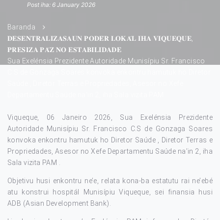
Post iha: 6 January 2026
Baranda
𝐃𝐄𝐒𝐄𝐍𝐓𝐑𝐀𝐋𝐈𝐙𝐀𝐒𝐀𝐔𝐍 𝐏𝐎𝐃𝐄́𝐑 𝐋𝐎𝐊𝐀́𝐋 𝐈𝐇𝐀 𝐕𝐈𝐐𝐔𝐄𝐐𝐔𝐄,
𝐏𝐑𝐄𝐒𝐈𝐙𝐀 𝐏𝐀́𝐙 𝐍𝐎 𝐄𝐒𝐓𝐀𝐁𝐈𝐋𝐈𝐃𝐀𝐃𝐄
Sua Exelénsia Prezidente Autoridade Munisípiu Sr. Francisco
C.S de Gonzaga Soares konvoka enkontru hamutuk ho Diretor
Saúde , Diretor Terras e Propriedades, Asesor no Xefe
Departamentu Saúde na’in 2, iha Sala vizita PAM.
Viqueque, 06 Janeiro 2026, Sua Exelénsia Prezidente
Autoridade Munisípiu Sr. Francisco C.S de Gonzaga Soares
konvoka enkontru hamutuk ho Diretor Saúde , Diretor Terras
e
Propriedades, Asesor no Xefe Departamentu Saúde na’in 2, iha
Sala vizita PAM .
Objetivu husi enkontru ne’e, relata kona-ba estatutu rai ne’ebé
atu konstrui hospitál Munisípiu Viqueque, sei finansia husi
ADB (Asian Development Bank).