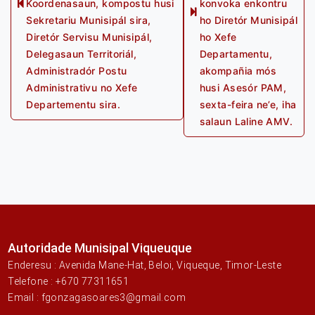
Koordenasaun, kompostu husi
konvoka enkontru
Previous
Next
Sekretariu Munisipál sira,
ho Diretór Munisipál
post:
post:
Diretór Servisu Munisipál,
ho Xefe
Delegasaun Territoriál,
Departamentu,
Administradór Postu
akompañia mós
Administrativu no Xefe
husi Asesór PAM,
Departementu sira.
sexta-feira ne’e, iha
salaun Laline AMV.
Autoridade Munisipal Viqueuque
Enderesu : Avenida Mane-Hat, Beloi, Viqueque, Timor-Leste
Telefone : +670 77311651
Email : fgonzagasoares3@gmail.com