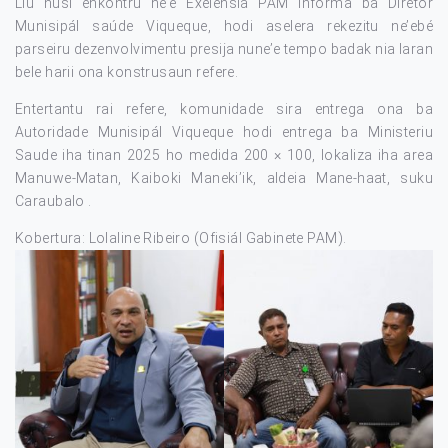
Liu husi enkontru ne’e Exelénsia PAM informa ba Diretór
Munisipál saúde Viqueque, hodi aselera rekezitu ne’ebé
parseiru dezenvolvimentu presija nune’e tempo badak nia laran
bele harii ona konstrusaun refere.
Entertantu rai refere, komunidade sira entrega ona ba
Autoridade Munisipál Viqueque hodi entrega ba Ministeriu
Saude iha tinan 2025 ho medida 200 × 100, lokaliza iha area
Manuwe-Matan, Kaiboki Maneki’ik, aldeia Mane-haat, suku
Caraubalo .
Kobertura: Lolaline Ribeiro (Ofisiál Gabinete PAM).