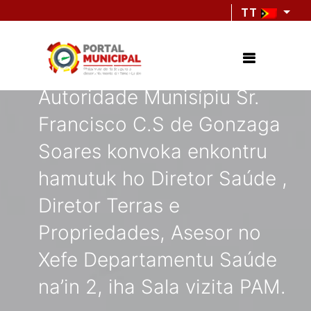
TT
Sua Exelénsia Prezidente
Autoridade Munisípiu Sr.
Francisco C.S de Gonzaga
Soares konvoka enkontru
hamutuk ho Diretor Saúde ,
Diretor Terras e
Propriedades, Asesor no
Xefe Departamentu Saúde
na’in 2, iha Sala vizita PAM.