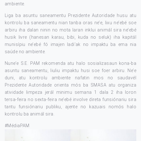
ambiente.
Liga ba asuntu saneamentu Prezidente Autoridade husu atu
kontrolu ba saneamentu nian tanba oras ne’e, lixu ne’ebé soe
arbiru iha dalan ninin no mota laran inklui animál sira ne’ebé
husik livre (hanesan karau, bibi, kuda no seluk) iha kapitál
munisípiu ne’ebé fó imajen ladi’ak no impaktu ba ema nia
saúde no ambiente.
Nune’e S.E. PAM rekomenda atu halo sosializasaun kona-ba
asuntu saneamentu, liuliu impaktu husi soe foer arbiru. Ne’e
duni, atu kontrolu ambiente nafatin mos no saudavél
Prezidente Autoridade orienta mós ba SMASA atu organiza
atividade limpeza jerál minimu semana 1 dala 2 iha loron
tersa-feira no sexta-feira ne’ebé involve direta funsiónariu sira
tantu funsiónariu publiku, ajente no kazuais nomós halo
kontrolu ba animál sira.
#MédiaPAM