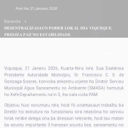
Post iha: 21 January 2026
Baranda
𝐃𝐄𝐒𝐄𝐍𝐓𝐑𝐀𝐋𝐈𝐙𝐀𝐒𝐀𝐔𝐍 𝐏𝐎𝐃𝐄́𝐑 𝐋𝐎𝐊𝐀́𝐋 𝐈𝐇𝐀 𝐕𝐈𝐐𝐔𝐄𝐐𝐔𝐄,
𝐏𝐑𝐄𝐒𝐈𝐙𝐀 𝐏𝐀́𝐙 𝐍𝐎 𝐄𝐒𝐓𝐀𝐁𝐈𝐋𝐈𝐃𝐀𝐃𝐄
Sua Exelénsia Prezidente Autoridade Munisípiu, Sr. Francisco
C. S. de Gonzaga Soares, konvoka enkontru urjente ho Diretór
Servisu Munisipál Agua Saneamentu no Ambiente (SMASA)
hamutuk ho Xefe Departamentu na’in 3, iha sala vizita PAM.
Viqueque, 21 Janeiru 2026, Kuarta-feira ne’e, Sua Exelénsia
Prezidente Autoridade Munisípiu, Sr. Francisco C. S. de
Gonzaga Soares, konvoka enkontru urjente ho Diretór Servisu
Munisipál Agua Saneamentu no Ambiente (SMASA) hamutuk
ho Xefe Departamentu na’in 3, iha sala vizita PAM.
Objetivu husi sorumutu ne’e, hodi fó orientasaun trabalhu ba
Diretór ho estrutura no funsiónariu sira relasióna ho servisu
hirak ne’ebé delega ona ba diresaun relevante, hodi tau matan
ba asuntu importante 3 hanesan asuntu bee, saneamentu no