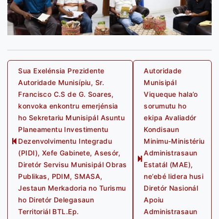
Post
Sua Exelénsia Prezidente
Autoridade
Autoridade Munisípiu, Sr.
Munisipál
navigation
Francisco C.S de G. Soares,
Viqueque hala’o
konvoka enkontru emerjénsia
sorumutu ho
ho Sekretariu Munisipál Asuntu
ekipa Avaliadór
Planeamentu Investimentu
Kondisaun
Dezenvolvimentu Integradu
Minimu-Ministériu
Previous
(PIDI), Xefe Gabinete, Asesór,
Administrasaun
post:
Next
Diretór Servisu Munisipál Obras
Estatál (MAE),
post:
Publikas, PDIM, SMASA,
ne’ebé lidera husi
Jestaun Merkadoria no Turismu
Diretór Nasionál
ho Diretór Delegasaun
Apoiu
Territoriál BTL.Ep.
Administrasaun