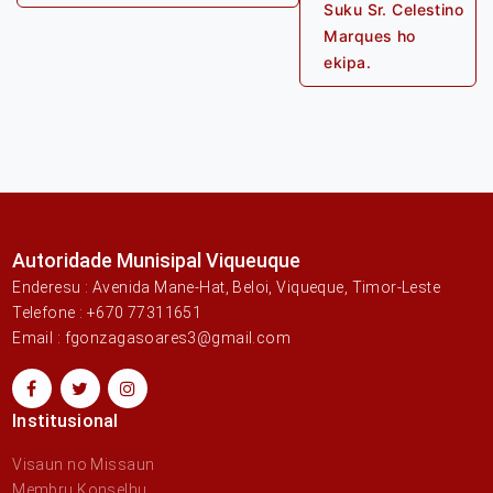
Suku Sr. Celestino
Marques ho
ekipa.
Autoridade Munisipal Viqueuque
Enderesu : Avenida Mane-Hat, Beloi, Viqueque, Timor-Leste
Telefone : +670 77311651
Email : fgonzagasoares3@gmail.com
Institusional
Visaun no Missaun
Membru Konselhu