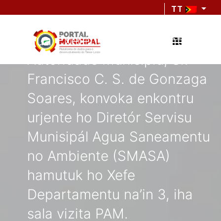
TT
Sua Exelénsia Prezidente
Autoridade Munisípiu, Sr.
Francisco C. S. de Gonzaga
Soares, konvoka enkontru
urjente ho Diretór Servisu
Munisipál Agua Saneamentu
no Ambiente (SMASA)
hamutuk ho Xefe
Departamentu na’in 3, iha
sala vizita PAM.