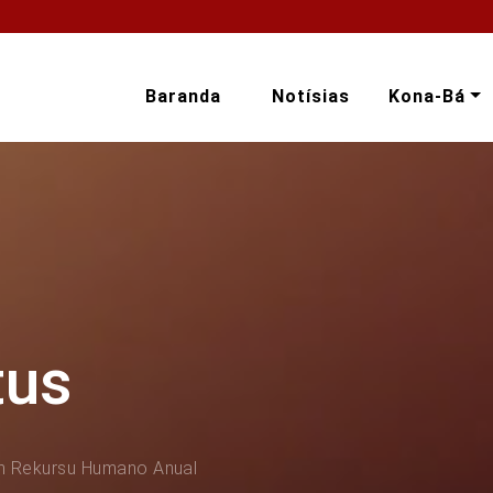
Baranda
Notísias
Kona-Bá
tus
n Rekursu Humano Anual