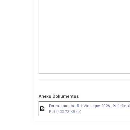
Anexu Dokumentus
Formasaun-ba-RH-Viqueque-2026_-Xefe-final
Pdf
(400.73 KBkb)