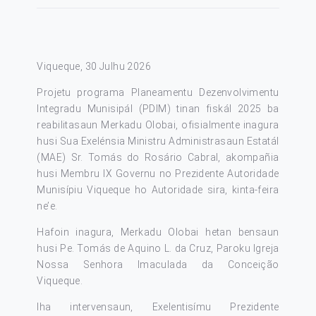
Viqueque, 30 Julhu 2026
Projetu programa Planeamentu Dezenvolvimentu
Integradu Munisipál (PDIM) tinan fiskál 2025 ba
reabilitasaun Merkadu Olobai, ofisialmente inagura
husi Sua Exelénsia Ministru Administrasaun Estatál
(MAE) Sr. Tomás do Rosário Cabral, akompañia
husi Membru IX Governu no Prezidente Autoridade
Munisípiu Viqueque ho Autoridade sira, kinta-feira
ne’e.
Hafoin inagura, Merkadu Olobai hetan bensaun
husi Pe. Tomás de Aquino L. da Cruz, Paroku Igreja
Nossa Senhora Imaculada da Conceição
Viqueque.
Iha intervensaun, Exelentisímu Prezidente