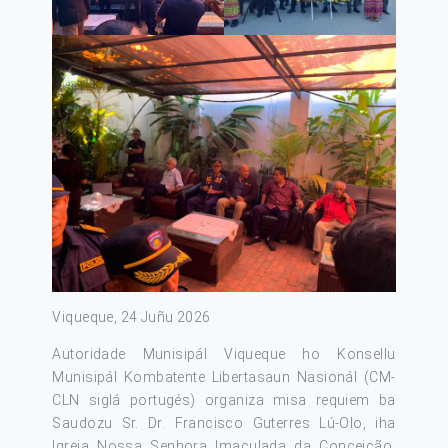
Viqueque, 24 Juñu 2026
Autoridade Munisipál Viqueque ho Konsellu
Munisipál Kombatente Libertasaun Nasionál (CM-
CLN siglá portugés) organiza misa requiem ba
Saudozu Sr. Dr. Francisco Guterres Lú-Olo, iha
Igreja Nossa Senhora Imaculada da Conceição,