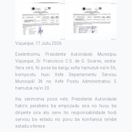
Viqueque, 17 Jullu 2026
Exelentisímu Prezidente Autoridade Munisípiu
Viqueque, Sr. Francisco C.S. de G. Soares, sesta-
feira ne’e, fó pose ba kargu xefia hamutuk na’in 56,
kompostu husi Xefe Departamentu Servisu
Munisipál 36 no Xefe Postu Administrativu 5
hamutuk na’in 20.
Iha serimónia pose ne’e, Prezidente Autoridade
hato’o parabéns ba empozadu sira no husu ba
dirijente sira atu servi ho responsabilidade hodi
servisu ba estadu no povu ba konfiansa ne’ebé
estadu oferese.