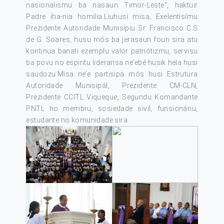
nasionalismu ba nasaun Timor-Leste”, haktuir
Padre iha-nia homilia.Liuhusi misa, Exelentisímu
Prezidente Autoridade Munisípiu Sr. Francisco C.S
de G. Soares, husu mós ba jerasaun foun sira atu
kontinua banati ezemplu valor patriótizmu, servisu
ba povu no espiritu lideransa ne’ebé husik hela husi
saudozu.Misa ne’e partisipa mós husi Estrutura
Autoridade Munisipál, Prezidente CM-CLN,
Prezidente CCITL Viqueque, Segundu Komandante
PNTL ho membru, sosiedade sivíl, funsionáriu,
estudante no komunidade sira.