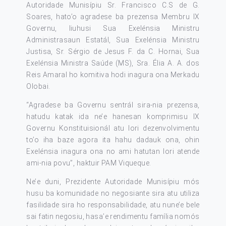
Autoridade Munisípiu Sr. Francisco C.S de G.
Soares, hato’o agradese ba prezensa Membru IX
Governu, liuhusi Sua Exelénsia Ministru
Administrasaun Estatál, Sua Exelénsia Ministru
Justisa, Sr. Sérgio de Jesus F. da C. Hornai, Sua
Exelénsia Ministra Saúde (MS), Sra. Élia A. A. dos
Reis Amaral ho komitiva hodi inagura ona Merkadu
Olobai.
“Agradese ba Governu sentrál sira-nia prezensa,
hatudu katak ida ne’e hanesan komprimisu IX
Governu Konstituisionál atu lori dezenvolvimentu
to’o iha baze agora ita hahu dadauk ona, ohin
Exelénsia inagura ona no ami hatutan lori atende
ami-nia povu”, haktuir PAM Viqueque.
Ne’e duni, Prezidente Autoridade Munisípiu mós
husu ba komunidade no negosiante sira atu utiliza
fasilidade sira ho responsabilidade, atu nune’e bele
sai fatin negosiu, hasa’e rendimentu família nomós