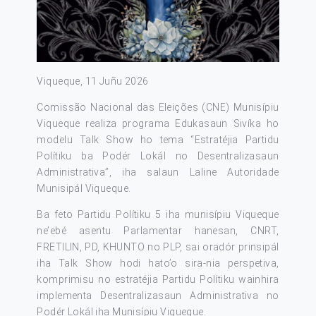
Viqueque, 11 Juñu 2026
Comissão Nacional das Eleições (CNE) Munisípiu
Viqueque realiza programa Edukasaun Sivíka ho
modelu Talk Show ho tema “Estratéjia Partidu
Polítiku ba Podér Lokál no Desentralizasaun
Administrativa”, iha salaun Laline Autoridade
Munisipál Viqueque.
Ba feto Partidu Polítiku 5 iha munisípiu Viqueque
ne’ebé asentu Parlamentar hanesan, CNRT,
FRETILIN, PD, KHUNTO no PLP, sai oradór prinsipál
iha Talk Show hodi hato’o sira-nia perspetiva,
komprimisu no estratéjia Partidu Polítiku wainhira
implementa Desentralizasaun Administrativa no
Podér Lokál iha Munisípiu Viqueque.