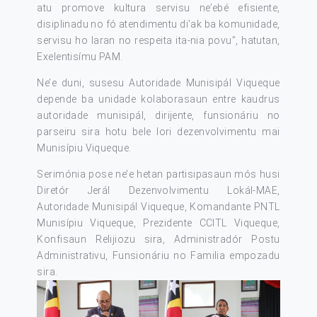
atu promove kultura servisu ne’ebé efisiente,
disiplinadu no fó atendimentu di’ak ba komunidade,
servisu ho laran no respeita ita-nia povu”, hatutan,
Exelentisímu PAM.
Ne’e duni, susesu Autoridade Munisipál Viqueque
depende ba unidade kolaborasaun entre kaudrus
autoridade munisipál, dirijente, funsionáriu no
parseiru sira hotu bele lori dezenvolvimentu mai
Munisípiu Viqueque.
Serimónia pose ne’e hetan partisipasaun mós husi
Diretór Jerál Dezenvolvimentu Lokál-MAE,
Autoridade Munisipál Viqueque, Komandante PNTL
Munisípiu Viqueque, Prezidente CCITL Viqueque,
Konfisaun Relijiozu sira, Administradór Postu
Administrativu, Funsionáriu no Familia empozadu
sira.