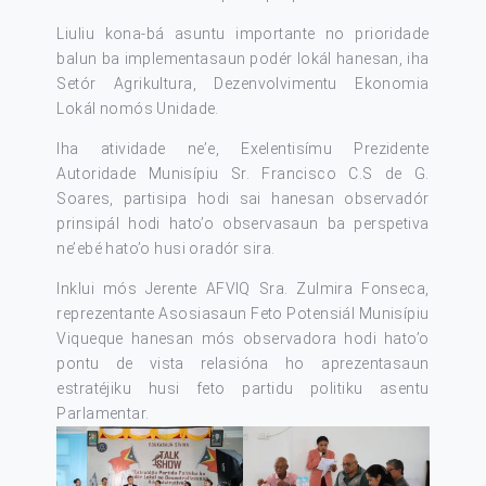
Liuliu kona-bá asuntu importante no prioridade
balun ba implementasaun podér lokál hanesan, iha
Setór Agrikultura, Dezenvolvimentu Ekonomia
Lokál nomós Unidade.
Iha atividade ne’e, Exelentisímu Prezidente
Autoridade Munisípiu Sr. Francisco C.S de G.
Soares, partisipa hodi sai hanesan observadór
prinsipál hodi hato’o observasaun ba perspetiva
ne’ebé hato’o husi oradór sira.
Inklui mós Jerente AFVIQ Sra. Zulmira Fonseca,
reprezentante Asosiasaun Feto Potensiál Munisípiu
Viqueque hanesan mós observadora hodi hato’o
pontu de vista relasióna ho aprezentasaun
estratéjiku husi feto partidu politiku asentu
Parlamentar.