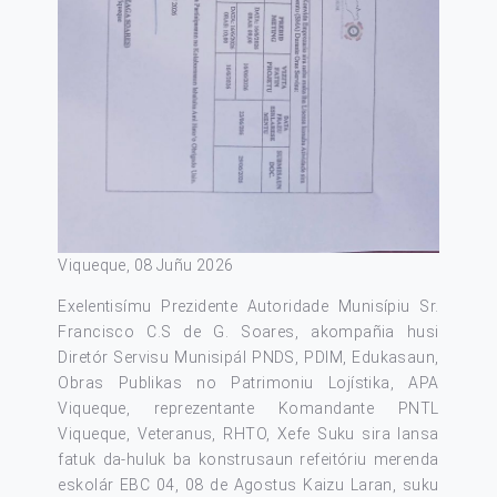
Viqueque, 08 Juñu 2026
Exelentisímu Prezidente Autoridade Munisípiu Sr.
Francisco C.S de G. Soares, akompañia husi
Diretór Servisu Munisipál PNDS, PDIM, Edukasaun,
Obras Publikas no Patrimoniu Lojístika, APA
Viqueque, reprezentante Komandante PNTL
Viqueque, Veteranus, RHTO, Xefe Suku sira lansa
fatuk da-huluk ba konstrusaun refeitóriu merenda
eskolár EBC 04, 08 de Agostus Kaizu Laran, suku