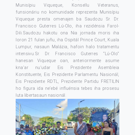
Munisípiu Viqueque, Konsellu Veteranus,
funsionáriu no komunidade reprezenta Munisípiu
Viqueque presta omenajen ba Saudozu Sr. Dr.
Francisco Guterres Lú-Olo, iha rezidénsia Farol-
Dili.Saudozu hakotu ona Nia jornada moris iha
loron 21 fulan juñu, iha Ospitál Prince Court, Kuala
Lumpur, nasaun Malázia, hafoin halo tratamentu
intensivu.Sr. Dr. Francisco Guterres “Lú-Olo”
hanesan Viqueque oan, anteriormente asume
kna’ar nu’udar Eis Prezidente Asembleia
Konstituente, Eis Prezidente Parlamentu Nasionál,
Eis Prezidente RDTL, Prezidente Partidu FRETILIN
ho figura ida ne’ebé influénsia tebes iha prosesu
luta libertasaun nasionál.