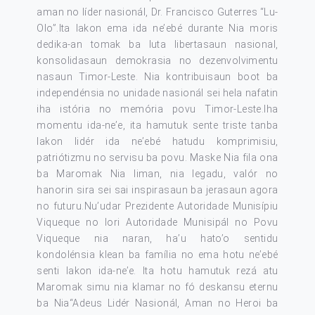
aman no líder nasionál, Dr. Francisco Guterres “Lu-
Olo”.Ita lakon ema ida ne’ebé durante Nia moris
dedika-an tomak ba luta libertasaun nasional,
konsolidasaun demokrasia no dezenvolvimentu
nasaun Timor-Leste. Nia kontribuisaun boot ba
independénsia no unidade nasionál sei hela nafatin
iha istória no memória povu Timor-Leste.Iha
momentu ida-ne’e, ita hamutuk sente triste tanba
lakon lidér ida ne’ebé hatudu komprimisiu,
patriótizmu no servisu ba povu. Maske Nia fila ona
ba Maromak Nia liman, nia legadu, valór no
hanorin sira sei sai inspirasaun ba jerasaun agora
no futuru.Nu’udar Prezidente Autoridade Munisípiu
Viqueque no lori Autoridade Munisipál no Povu
Viqueque nia naran, ha’u hato’o sentidu
kondolénsia klean ba família no ema hotu ne’ebé
senti lakon ida-ne’e. Ita hotu hamutuk rezá atu
Maromak simu nia klamar no fó deskansu eternu
ba Nia“Adeus Lidér Nasionál, Aman no Heroi ba