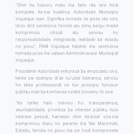
“Ohin ita hasoru malu iha fatin ida ne’e hodi
kompleta ita-nia kuadrus Autoridade Munisípiu
Viqueque nian. Signifika tomada de pose ida ne’e,
la’os de’it serimónia formál atu simu kargu maibé
komprimisu ofisiál atu servisu ho
responsabilidade, integridade, lealdade ba estadu
no povu”, PAM Viqueque hateten iha serimónia
tomada pose iha salaun Administrasaun Munisipál
Viqueque.
Prezidente Autoridade enkoraza ba empozadu sira,
tenke sai ezemplu di’ak nu’udar lideransa, servisu
ho etika professionál no tuir prinsípiu funsaun
públiku nian ba konfiansa ne’ebé Governu fó ona.
“Ita tenke halo servisu ho transparansia,
akuntabilidade, prioritiza ba interese públiku husi
interese pesoál, hanesan ohin ita-boot sira-nia
komprimisu klaru no perante iha Nai Maromak,
Estadu, familia no povu nia oin hodi kompromete