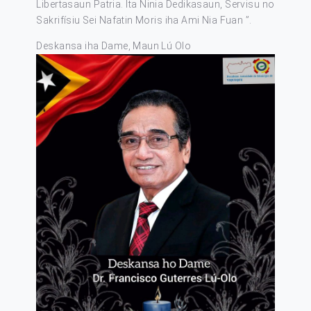
Libertasaun Patria. Ita Ninia Dedikasaun, Servisu no
Sakrifísiu Sei Nafatin Moris iha Ami Nia Fuan ”.
Deskansa iha Dame, Maun Lú Olo