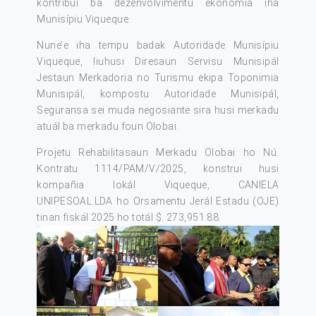
kontribui ba dezenvolvimentu ekonómia iha
Munisípiu Viqueque.
Nune’e iha tempu badak Autoridade Munisípiu
Viqueque, liuhusi Diresaun Servisu Munisipál
Jestaun Merkadoria no Turismu ekipa Toponimia
Munisipál, kompostu Autoridade Munisipál,
Seguransa sei muda negosiante sira husi merkadu
atuál ba merkadu foun Olobai.
Projetu Rehabilitasaun Merkadu Olobai ho Nú.
Kontratu 1114/PAM/V/2025, konstrui husi
kompañia lokál Viqueque, CANIELA
UNIPESOAL.LDA ho Orsamentu Jerál Estadu (OJE)
tinan fiskál 2025 ho totál $. 273,951.88.