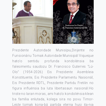
Prezidente Autoridade Munisípiu,Dirijente no
Funsionáriu Tomak Autoridade Munisipál Viqueque
hato’o sentidu profunda kondolénsia ba
falesimentu saudozu Dr. Francisco Guterres “Lú-
Olo” (1954-2026) Eis Prezidente Asembleia
Konstituente, Eis Prezidente Parlamentu Nasionál,
Eis Prezidente RDTL, Prezidente Partidu Fretilin no
figura influénsia ba luta libertasaun nasionál.Ho
triste no laran moras, ami hato’o kondolénsia klean
ba família enlutada, kolega sira no povu Timor-
Leste tomak kona-bá partida eterna husi ita-nia