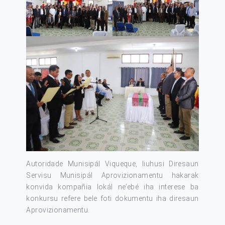
Autoridade Munisipál Viqueque, liuhusi Diresaun
Servisu Munisipál Aprovizionamentu hakarak
konvida kompañia lokál ne’ebé iha interese ba
konkursu refere bele foti dokumentu iha diresaun
Aprovizionamentu.