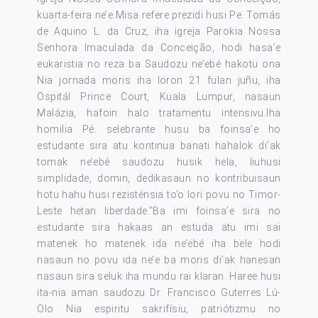
kuarta-feira ne’e.Misa refere prezidi husi Pe. Tomás
de Aquino L. da Cruz, iha igreja Parokia Nossa
Senhora Imaculada da Conceição, hodi hasa’e
eukaristia no reza ba Saudozu ne’ebé hakotu ona
Nia jornada moris iha loron 21 fulan juñu, iha
Ospitál Prince Court, Kuala Lumpur, nasaun
Malázia, hafoin halo tratamentu intensivu.Iha
homilia Pé. selebrante husu ba foinsa’e ho
estudante sira atu kontinua banati hahalok di’ak
tomak ne’ebé saudozu husik hela, liuhusi
simplidade, domin, dedikasaun no kontribuisaun
hotu hahu husi rezisténsia to’o lori povu no Timor-
Leste hetan liberdade.”Ba imi foinsa’e sira no
estudante sira hakaas an estuda atu imi sai
matenek ho matenek ida ne’ebé iha bele hodi
nasaun no povu ida ne’e ba moris di’ak hanesan
nasaun sira seluk iha mundu rai klaran. Haree husi
ita-nia aman saudozu Dr. Francisco Guterres Lú-
Olo Nia espiritu sakrifísiu, patriótizmu no