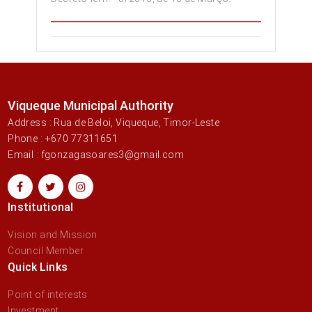
Viqueque Municipal Authority
Address : Rua de Beloi, Viqueque, Timor-Leste
Phone : +670 77311651
Email : fgonzagasoares3@gmail.com
Institutional
Vision and Mission
Council Member
Quick Links
Point of interests
Investment