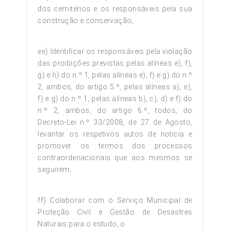
dos cemitérios e os responsáveis pela sua
construção e conservação;
ee) Identificar os responsáveis pela violação
das proibições previstas pelas alíneas e), f),
g) e h) do n.º 1, pelas alíneas e), f) e g) do n.º
2, ambos, do artigo 5.º, pelas alíneas a), e),
f) e g) do n.º 1, pelas alíneas b), c), d) e f) do
n.º 2, ambos, do artigo 6.º, todos, do
Decreto-Lei n.º 33/2008, de 27 de Agosto,
levantar os respetivos autos de notícia e
promover os termos dos processos
contraordenacionais que aos mesmos se
seguirem;
ff) Colaborar com o Serviço Municipal de
Proteção Civil e Gestão de Desastres
Naturais para o estudo, o