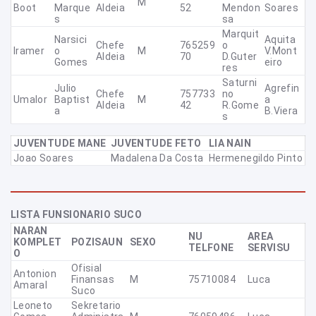
M
Boot
Marque
Aldeia
52
Mendon
Soares
S
Sa
Marquit
Narsici
Aquita
Chefe
765259
O
Iramer
O
M
V.Mont
Aldeia
70
D.Guter
Gomes
Eiro
Res
Saturni
Julio
Agrefin
Chefe
757733
No
Umalor
Baptist
M
A
Aldeia
42
R.Gome
A
B.Viera
S
JUVENTUDE MANE
JUVENTUDE FETO
LIA NAIN
Joao Soares
Madalena Da Costa
Hermenegildo Pinto
LISTA FUNSIONARIO SUCO
NARAN
NU
AREA
KOMPLET
POZISAUN
SEXO
TELFONE
SERVISU
O
Ofisial
Antonion
Finansas
M
75710084
Luca
Amaral
Suco
Leoneto
Sekretario