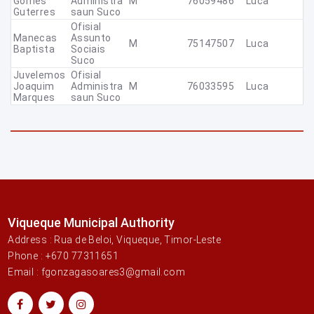
Gomes
Administra
M
76059486
Luca
Guterres
Saun Suco
Ofisial
Manecas
Assunto
M
75147507
Luca
Baptista
Sociais
Suco
Juvelemos
Ofisial
Joaquim
Administra
M
76033595
Luca
Marques
Saun Suco
Viqueque Municipal Authority
Address : Rua de Beloi, Viqueque, Timor-Leste
Phone : +670 77311651
Email : fgonzagasoares3@gmail.com