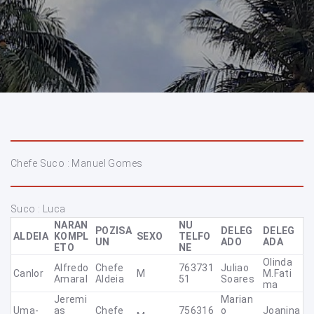
Chefe Suco : Manuel Gomes
Suco : Luca
NARAN
NU
POZISA
DELEG
DELEG
ALDEIA
KOMPL
SEXO
TELFO
UN
ADO
ADA
ETO
NE
Olinda
Alfredo
Chefe
763731
Juliao
Canlor
M
M.Fati
Amaral
Aldeia
51
Soares
Ma
Jeremi
Marian
Uma-
As
Chefe
756316
O
Joanina