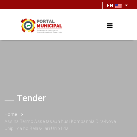
EN
Tender
Home
Assina Termo Asseitasaun husi Kompanhia Dira-Nova
Unip.Lda ho Belas-Lari Unip Lda