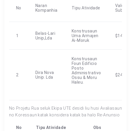
Naran
Valor
No
Tipu Atividade
Kompanhia
Submis
Konstrusaun
Belas-Lari
1
Uma Armajen
$145,07
Unip,Lda
Ai-Moruk
Konstrusaun
Foun Edificio
Posto
Dira Nova
Administrativo
2
$242,36
Unip. Lda
Ossu & Moru
Haleu.
No Projetu Rua seluk Ekipa UTE desidi liu husi Avaliasaun
no Koressaun katak konsidera katak ba halo Re-Anunsio
No
Tipu Atividade
Obs