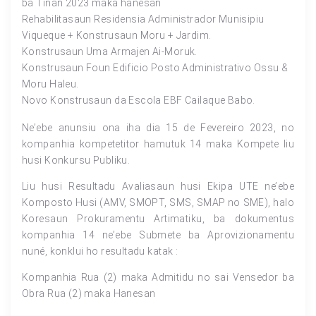
ba Tinan 2023 maka hanesan
Rehabilitasaun Residensia Administrador Munisipiu
Viqueque + Konstrusaun Moru + Jardim.
Konstrusaun Uma Armajen Ai-Moruk.
Konstrusaun Foun Edificio Posto Administrativo Ossu &
Moru Haleu.
Novo Konstrusaun da Escola EBF Cailaque Babo.
Ne’ebe anunsiu ona iha dia 15 de Fevereiro 2023, no
kompanhia kompetetitor hamutuk 14 maka Kompete liu
husi Konkursu Publiku.
Liu husi Resultadu Avaliasaun husi Ekipa UTE ne’ebe
Komposto Husi (AMV, SMOPT, SMS, SMAP no SME), halo
Koresaun Prokuramentu Artimatiku, ba dokumentus
kompanhia 14 ne’ebe Submete ba Aprovizionamentu
nuné, konklui ho resultadu katak :
Kompanhia Rua (2) maka Admitidu no sai Vensedor ba
Obra Rua (2) maka Hanesan