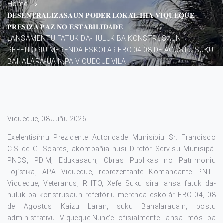
Home
𝐃𝐄𝐒𝐄𝐍𝐓𝐑𝐀𝐋𝐈𝐙𝐀𝐒𝐀𝐔𝐍 𝐏𝐎𝐃𝐄́𝐑 𝐋𝐎𝐊𝐀́𝐋 𝐈𝐇𝐀 𝐕𝐈𝐐𝐔𝐄𝐐𝐔𝐄,
𝐏𝐑𝐄𝐒𝐈𝐙𝐀 𝐏𝐀́𝐙 𝐍𝐎 𝐄𝐒𝐓𝐀𝐁𝐈𝐋𝐈𝐃𝐀𝐃𝐄
LANSAMENTU FATUK DA-HULUK BA KONSTRUSAUN
REFEITORIU MERENDA ESKOLAR EBC 04 08 DE AGUSTU SUKU
BAHALARA-UAIN,PA VIQUEQUE VILA
Viqueque, 08 Juñu 2026
Exelentisímu Prezidente Autoridade Munisípiu Sr. Francisco
C.S de G. Soares, akompañia husi Diretór Servisu Munisipál
PNDS, PDIM, Edukasaun, Obras Publikas no Patrimoniu
Lojístika, APA Viqueque, reprezentante Komandante PNTL
Viqueque, Veteranus, RHTO, Xefe Suku sira lansa fatuk da-
huluk ba konstrusaun refeitóriu merenda eskolár EBC 04, 08
de Agostus Kaizu Laran, suku Bahalarauain, postu
administrativu Viqueque.Nune’e ofisialmente lansa mós ba