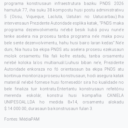
programa konstrusaun infraestrutura baziku PNDS 2026
hamutuk 77, iha suku 38 kompostu husi postu administrativu
5 (Ossu, Viqueque, Lacluta, Uatulari no Uatucarbau).Iha
intervensaun Prezidente Autoridade esplika katak, “PNDS maka
programa dezenvolvimentu ne’ebé besik liubá povu nune’e
tenke aselera nia prosesu tanba programa ne’e maka povu
bele sente dezenvolvimentu, hahu husi bairo laran kedas”.Ne’e
duni, Nia husu ba ekipa PNDS atu aselera prosesu ezekusaun
molok orsamentu fila fali kofre estadu, tanba orsamentu
ne’ebé koloka la’os multianuál.Liuhusi biban ne’e, Prezidente
Autoridade enkoraza no fó orientasaun ba ekipa PNDS atu
kontinua monitoriza prosesu konstrusaun, hodi asegura katak
materiál ne’ebé fornese husi fornesedór sira ho kualidade no
bele finaliza tuir kontratu.Entertantu konstrusaun refeitóriu
merenda eskolár, konstrui husi kompañia CANIELA
UNIPESOAL.LDA ho medida 8×14, orsamentu alokadu
$.14.000.00, durasaun ba konstrusaun fulan 3.
Fontes: MédiaPAM