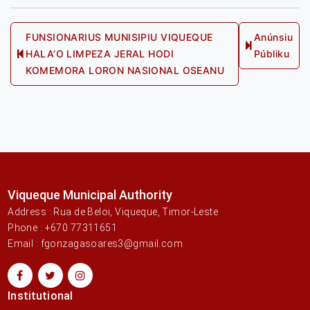
Post
FUNSIONARIUS MUNISIPIU VIQUEQUE
Anúnsiu
Next
HALA’O LIMPEZA JERAL HODI
Públiku
navigation
Previous
post:
KOMEMORA LORON NASIONAL OSEANU
post:
Viqueque Municipal Authority
Address : Rua de Beloi, Viqueque, Timor-Leste
Phone : +670 77311651
Email : fgonzagasoares3@gmail.com
Institutional