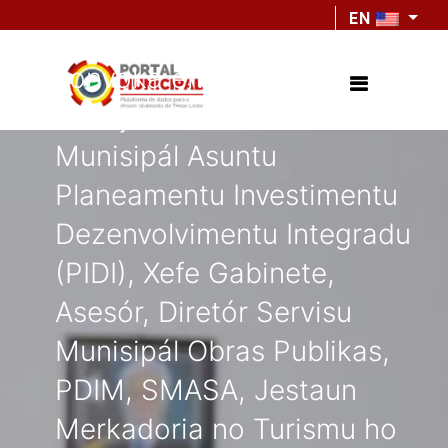
Autoridade Munisípiu, Sr.
EN
Francisco C.S de G. Soares,
konvoka enkontru
emerjénsia ho Sekretariu
Munisipál Asuntu
Planeamentu Investimentu
Dezenvolvimentu Integradu
(PIDI), Xefe Gabinete,
Asesór, Diretór Servisu
Munisipál Obras Publikas,
PDIM, SMASA, Jestaun
Merkadoria no Turismu ho