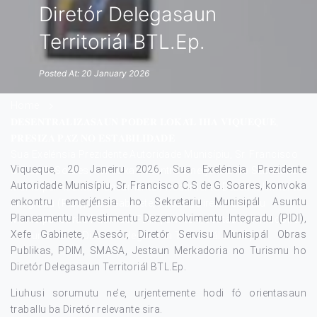
Diretór Delegasaun
Territoriál BTL.Ep.
Posted At: 20 January 2026
Home
𝐃𝐄𝐒𝐄𝐍𝐓𝐑𝐀𝐋𝐈𝐙𝐀𝐒𝐀𝐔𝐍 𝐏𝐎𝐃𝐄́𝐑 𝐋𝐎𝐊𝐀́𝐋 𝐈𝐇𝐀 𝐕𝐈𝐐𝐔𝐄𝐐𝐔𝐄,
𝐏𝐑𝐄𝐒𝐈𝐙𝐀 𝐏𝐀́𝐙 𝐍𝐎 𝐄𝐒𝐓𝐀𝐁𝐈𝐋𝐈𝐃𝐀𝐃𝐄
Sua Exelénsia Prezidente Autoridade Munisípiu, Sr. Francisco
Viqueque, 20 Janeiru 2026, Sua Exelénsia Prezidente
C.S de G. Soares, konvoka enkontru emerjénsia ho Sekretariu
Autoridade Munisípiu, Sr. Francisco C.S de G. Soares, konvoka
Munisipál Asuntu Planeamentu Investimentu Dezenvolvimentu
enkontru emerjénsia ho Sekretariu Munisipál Asuntu
Integradu (PIDI), Xefe Gabinete, Asesór, Diretór Servisu
Planeamentu Investimentu Dezenvolvimentu Integradu (PIDI),
Munisipál Obras Publikas, PDIM, SMASA, Jestaun Merkadoria
Xefe Gabinete, Asesór, Diretór Servisu Munisipál Obras
no Turismu ho Diretór Delegasaun Territoriál BTL.Ep.
Publikas, PDIM, SMASA, Jestaun Merkadoria no Turismu ho
Diretór Delegasaun Territoriál BTL.Ep.
Liuhusi sorumutu ne’e, urjentemente hodi fó orientasaun
traballu ba Diretór relevante sira.