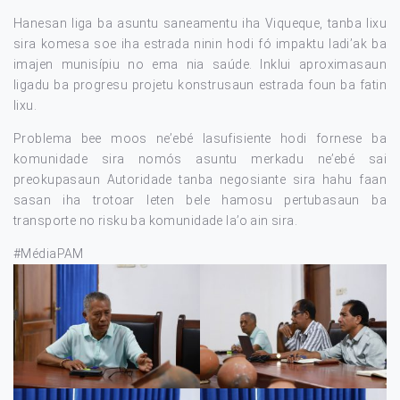
Hanesan liga ba asuntu saneamentu iha Viqueque, tanba lixu
sira komesa soe iha estrada ninin hodi fó impaktu ladi’ak ba
imajen munisípiu no ema nia saúde. Inklui aproximasaun
ligadu ba progresu projetu konstrusaun estrada foun ba fatin
lixu.
Problema bee moos ne’ebé lasufisiente hodi fornese ba
komunidade sira nomós asuntu merkadu ne’ebé sai
preokupasaun Autoridade tanba negosiante sira hahu faan
sasan iha trotoar leten bele hamosu pertubasaun ba
transporte no risku ba komunidade la’o ain sira.
#MédiaPAM