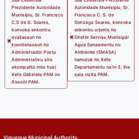
Prezidente Autoridade
Autoridade Munisípiu, Sr.
navigation
Munisípiu, Sr. Francisco
Francisco C. S. de
C.S de G. Soares,
Gonzaga Soares, konvoka
konvoka enkontru
enkontru urjente ho
avaliasaun no
Diretór Servisu Munisipál
Next
Previous
koordenasaun ho
Agua Saneamentu no
post:
post:
Administradór Postu
Ambiente (SMASA)
Administrativu sira
hamutuk ho Xefe
akompañia mós husi
Departamentu na’in 3, iha
Xefe Gabinete PAM no
sala vizita PAM.
Asesór PAM.
Viqueque Municipal Authority