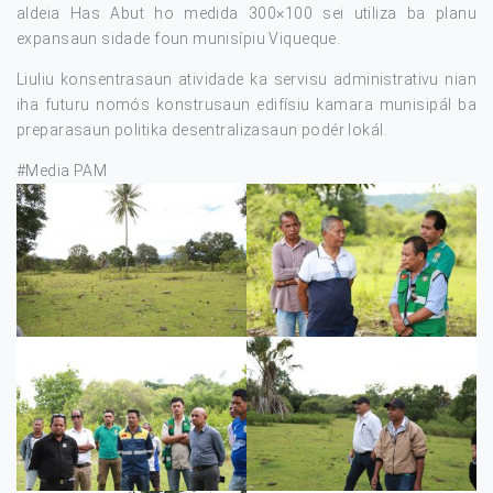
aldeia Has Abut ho medida 300×100 sei utiliza ba planu
expansaun sidade foun munisípiu Viqueque.
Liuliu konsentrasaun atividade ka servisu administrativu nian
iha futuru nomós konstrusaun edifísiu kamara munisipál ba
preparasaun politika desentralizasaun podér lokál.
#Media PAM