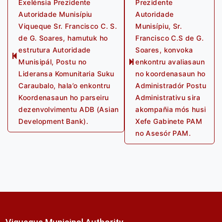
Exelénsia Prezidente
Prezidente
navigation
Autoridade Munisípiu
Autoridade
Viqueque Sr. Francisco C. S.
Munisípiu, Sr.
de G. Soares, hamutuk ho
Francisco C.S de G.
estrutura Autoridade
Soares, konvoka
Previous
Munisipál, Postu no
enkontru avaliasaun
Next
post:
Lideransa Komunitaria Suku
no koordenasaun ho
post:
Caraubalo, hala’o enkontru
Administradór Postu
Koordenasaun ho parseiru
Administrativu sira
dezenvolvimentu ADB (Asian
akompañia mós husi
Development Bank).
Xefe Gabinete PAM
no Asesór PAM.