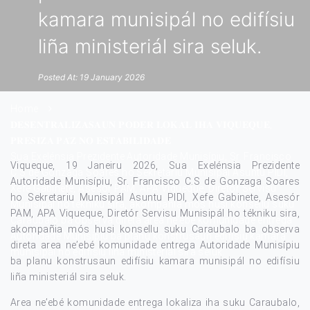
kamara munisipál no edifísiu
liña ministeriál sira seluk.
Posted At: 19 January 2026
Home
𝐃𝐄𝐒𝐄𝐍𝐓𝐑𝐀𝐋𝐈𝐙𝐀𝐒𝐀𝐔𝐍 𝐏𝐎𝐃𝐄́𝐑 𝐋𝐎𝐊𝐀́𝐋 𝐈𝐇𝐀 𝐕𝐈𝐐𝐔𝐄𝐐𝐔𝐄,
𝐏𝐑𝐄𝐒𝐈𝐙𝐀 𝐏𝐀́𝐙 𝐍𝐎 𝐄𝐒𝐓𝐀𝐁𝐈𝐋𝐈𝐃𝐀𝐃𝐄
Sua Exelénsia Prezidente Autoridade Munisípiu, Sr. Francisco
Viqueque, 19 Janeiru 2026, Sua Exelénsia Prezidente
C.S de Gonzaga Soares ho Sekretariu Munisipál Asuntu PIDI,
Autoridade Munisípiu, Sr. Francisco C.S de Gonzaga Soares
Xefe Gabinete, Asesór PAM, APA Viqueque, Diretór Servisu
ho Sekretariu Munisipál Asuntu PIDI, Xefe Gabinete, Asesór
Munisipál ho tékniku sira, akompañia mós husi konsellu suku
PAM, APA Viqueque, Diretór Servisu Munisipál ho tékniku sira,
Caraubalo ba observa direta area ne’ebé komunidade entrega
akompañia mós husi konsellu suku Caraubalo ba observa
Autoridade Munisípiu ba planu konstrusaun edifísiu kamara
direta area ne’ebé komunidade entrega Autoridade Munisípiu
munisipál no edifísiu liña ministeriál sira seluk.
ba planu konstrusaun edifísiu kamara munisipál no edifísiu
liña ministeriál sira seluk.
Area ne’ebé komunidade entrega lokaliza iha suku Caraubalo,