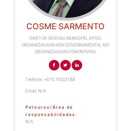
COSME SARMENTO
DIRETOR SERVISU MUNISIPÁL APOIU
ORGANIZASAUN NON GOVERNAMENTAL NO
ORGANIZASAUN COMUNITARIU
Telefone:
+670 78323188
Email:
N/A
Pelouros/Área de
responsabilidades:
N/A