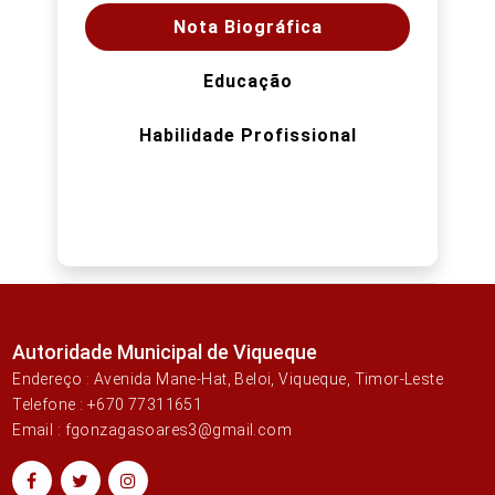
Nota Biográfica
Educação
Habilidade Profissional
Autoridade Municipal de Viqueque
Endereço : Avenida Mane-Hat, Beloi, Viqueque, Timor-Leste
Telefone : +670 77311651
Email : fgonzagasoares3@gmail.com