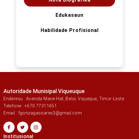
Edukasaun
Habilidade Profisional
Autoridade Munisipal Viqueuque
Enderesu : Avenida Mane-Hat, Beloi, Viqueque, Timor-Leste
Telefone : +670 77311651
Email : fgonzagasoares3@gmail.com
Institusional