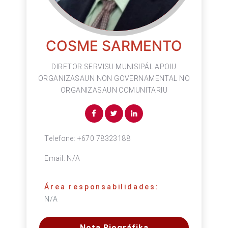
COSME SARMENTO
DIRETOR SERVISU MUNISIPÁL APOIU
ORGANIZASAUN NON GOVERNAMENTAL NO
ORGANIZASAUN COMUNITARIU
Telefone:
+670 78323188
Email:
N/A
Área responsabilidades:
N/A
Nota Biográfika