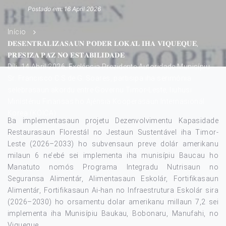
Postado em: 16 April 2026
Início
𝐃𝐄𝐒𝐄𝐍𝐓𝐑𝐀𝐋𝐈𝐙𝐀𝐒𝐀𝐔𝐍 𝐏𝐎𝐃𝐄́𝐑 𝐋𝐎𝐊𝐀́𝐋 𝐈𝐇𝐀 𝐕𝐈𝐐𝐔𝐄𝐐𝐔𝐄,
𝐏𝐑𝐄𝐒𝐈𝐙𝐀 𝐏𝐀́𝐙 𝐍𝐎 𝐄𝐒𝐓𝐀𝐁𝐈𝐋𝐈𝐃𝐀𝐃𝐄
Díli, 14 Abril 2026, Exelénsia Prezidente Autoridade Munisípiu
Sr. Francisco C.S de G. Soares, partisipa iha serimónia
selebrasaun akordu entre Governu Timor-Leste, liuhusi
Ministériu Finansas ho Ajénsia Kooperasaun Internasionál
Korea (KOICA).
Ba implementasaun projetu Dezenvolvimentu Kapasidade
Restaurasaun Florestál no Jestaun Sustentável iha Timor-
Leste (2026–2033) ho subvensaun preve dolár amerikanu
milaun 6 ne’ebé sei implementa iha munisípiu Baucau ho
Manatuto nomós Programa Integradu Nutrisaun no
Seguransa Alimentár, Alimentasaun Eskolár, Fortifikasaun
Alimentár, Fortifikasaun Ai-han no Infraestrutura Eskolár sira
(2026–2030) ho orsamentu dolar amerikanu millaun 7,2 sei
implementa iha Munisípiu Baukau, Bobonaru, Manufahi, no
Viqueque.