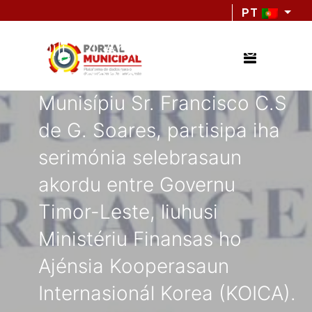
PT
Díli, 14 Abril 2026, Exelénsia
Prezidente Autoridade
Munisípiu Sr. Francisco C.S
de G. Soares, partisipa iha
serimónia selebrasaun
akordu entre Governu
Timor-Leste, liuhusi
Ministériu Finansas ho
Ajénsia Kooperasaun
Internasionál Korea (KOICA).