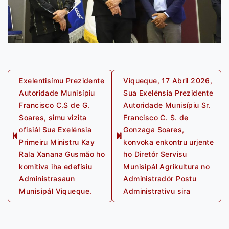
Post
Exelentisímu Prezidente
Viqueque, 17 Abril 2026,
Autoridade Munisípiu
Sua Exelénsia Prezidente
navigation
Francisco C.S de G.
Autoridade Munisípiu Sr.
Soares, simu vizita
Francisco C. S. de
ofisiál Sua Exelénsia
Gonzaga Soares,
Previous
Next
Primeiru Ministru Kay
konvoka enkontru urjente
post:
post:
Rala Xanana Gusmão ho
ho Diretór Servisu
komitiva iha edefísiu
Munisipál Agrikultura no
Administrasaun
Administradór Postu
Munisipál Viqueque.
Administrativu sira