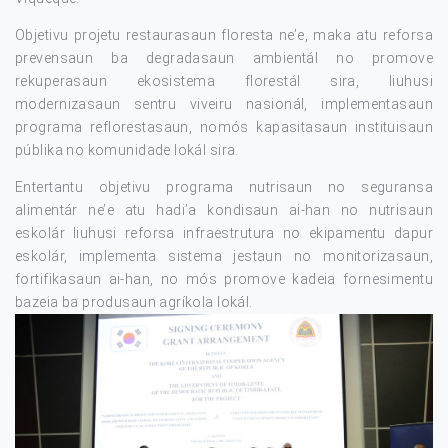
Objetivu projetu restaurasaun floresta ne’e, maka atu reforsa
prevensaun ba degradasaun ambientál no promove
rekuperasaun ekosistema florestál sira, liuhusi
modernizasaun sentru viveiru nasionál, implementasaun
programa reflorestasaun, nomós kapasitasaun instituisaun
públika no komunidade lokál sira.
Entertantu objetivu programa nutrisaun no seguransa
alimentár ne’e atu hadi’a kondisaun ai-han no nutrisaun
eskolár liuhusi reforsa infraestrutura no ekipamentu dapur
eskolár, implementa sistema jestaun no monitorizasaun,
fortifikasaun ai-han, no mós promove kadeia fornesimentu
bazeia ba produsaun agríkola lokál.