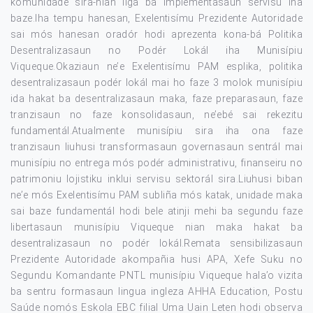
komunidade sira-nian liga ba implementasaun servisu iha
baze.Iha tempu hanesan, Exelentisímu Prezidente Autoridade
sai mós hanesan oradór hodi aprezenta kona-bá Politika
Desentralizasaun no Podér Lokál iha Munisípiu
Viqueque.Okaziaun ne’e Exelentisímu PAM esplika, politika
desentralizasaun podér lokál mai ho faze 3 molok munisípiu
ida hakat ba desentralizasaun maka, faze preparasaun, faze
tranzisaun no faze konsolidasaun, ne’ebé sai rekezitu
fundamentál.Atualmente munisípiu sira iha ona faze
tranzisaun liuhusi transformasaun governasaun sentrál mai
munisípiu no entrega mós podér administrativu, finanseiru no
patrimoniu lojistiku inklui servisu sektorál sira.Liuhusi biban
ne’e mós Exelentisímu PAM subliña mós katak, unidade maka
sai baze fundamentál hodi bele atinji mehi ba segundu faze
libertasaun munisípiu Viqueque nian maka hakat ba
desentralizasaun no podér lokál.Remata sensibilizasaun
Prezidente Autoridade akompañia husi APA, Xefe Suku no
Segundu Komandante PNTL munisípiu Viqueque hala’o vizita
ba sentru formasaun lingua ingleza AHHA Education, Postu
Saúde nomós Eskola EBC filial Uma Uain Leten hodi observa