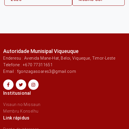
Autoridade Munisipal Viqueuque
Enderesu : Avenida Mane-Hat, Beloi, Viqueque, Timor-Leste
Telefone : +670 77311651
Email : fgonzagasoares3@gmail.com
Institusional
Visaun no Missaun
Membru Konselhu
Link rápidus