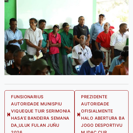
Post
FUNSIONARIUS
PREZIDENTE
AUTORIDADE MUNISPIU
AUTORIDADE
navigation
VIQUEQUE TUIR SERIMONIA
OFISIALMENTE
Previous
Next
HASA’E BANDEIRA SEMANA
HALO ABERTURA BA
post:
post:
DA_ULUK FULAN JUÑU
JOGO DESPORTIVU
2026
MJDAC CUP