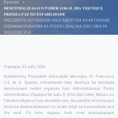
Baranda
𝐃𝐄𝐒𝐄𝐍𝐓𝐑𝐀𝐋𝐈𝐙𝐀𝐒𝐀𝐔𝐍 𝐏𝐎𝐃𝐄́𝐑 𝐋𝐎𝐊𝐀́𝐋 𝐈𝐇𝐀 𝐕𝐈𝐐𝐔𝐄𝐐𝐔𝐄,
𝐏𝐑𝐄𝐒𝐈𝐙𝐀 𝐏𝐀́𝐙 𝐍𝐎 𝐄𝐒𝐓𝐀𝐁𝐈𝐋𝐈𝐃𝐀𝐃𝐄
PREZIDENTE AUTORIDADE HALO ABERTURA BA AKTIVIDADE
DISEMINASAUN KONA BA PODER LOKAL IHA SUKU SIRA PA
VIQUEQUE VILA
Viqueque, 03 Juñu 2026
Exeléntisímu Prezidente Autoridade Munisípiu Sr. Francisco
C.S de G. Soares, ofisialmente halo abertura ba atividade
deziminisaun ne’ebé organiza husi Administrasaun Postu
Administrativu Viqueque ba suku 3, Uma Uain Leten, Maluru no
Fatudere.Objetivu husi atividade ne’e, atu partilla informasaun
kona-bá desentralizasaun no podér lokál ba komunidade sira
iha nivél. Fó mós espasu hodi rona preokupasaun