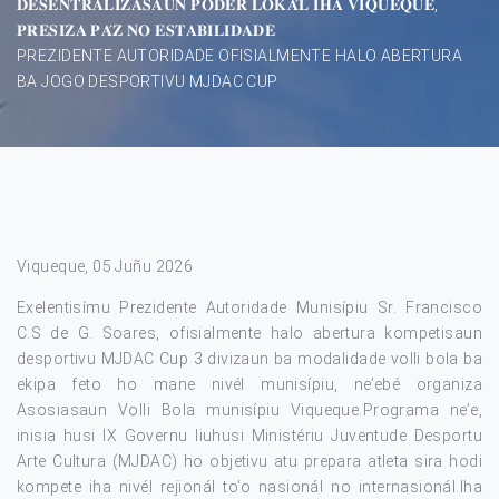
𝐃𝐄𝐒𝐄𝐍𝐓𝐑𝐀𝐋𝐈𝐙𝐀𝐒𝐀𝐔𝐍 𝐏𝐎𝐃𝐄́𝐑 𝐋𝐎𝐊𝐀́𝐋 𝐈𝐇𝐀 𝐕𝐈𝐐𝐔𝐄𝐐𝐔𝐄,
𝐏𝐑𝐄𝐒𝐈𝐙𝐀 𝐏𝐀́𝐙 𝐍𝐎 𝐄𝐒𝐓𝐀𝐁𝐈𝐋𝐈𝐃𝐀𝐃𝐄
PREZIDENTE AUTORIDADE OFISIALMENTE HALO ABERTURA
BA JOGO DESPORTIVU MJDAC CUP
Viqueque, 05 Juñu 2026
Exelentisímu Prezidente Autoridade Munisípiu Sr. Francisco
C.S de G. Soares, ofisialmente halo abertura kompetisaun
desportivu MJDAC Cup 3 divizaun ba modalidade volli bola ba
ekipa feto ho mane nivél munisípiu, ne’ebé organiza
Asosiasaun Volli Bola munisípiu Viqueque.Programa ne’e,
inisia husi IX Governu liuhusi Ministériu Juventude Desportu
Arte Cultura (MJDAC) ho objetivu atu prepara atleta sira hodi
kompete iha nivél rejionál to’o nasionál no internasionál.Iha