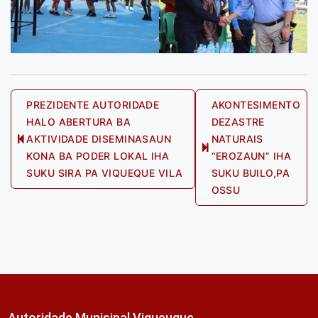
Post
PREZIDENTE AUTORIDADE
AKONTESIMENTO
HALO ABERTURA BA
DEZASTRE
navigation
AKTIVIDADE DISEMINASAUN
NATURAIS
Previous
Next
KONA BA PODER LOKAL IHA
“EROZAUN” IHA
post:
post:
SUKU SIRA PA VIQUEQUE VILA
SUKU BUILO,PA
OSSU
Autoridade Munisipal Viqueuque