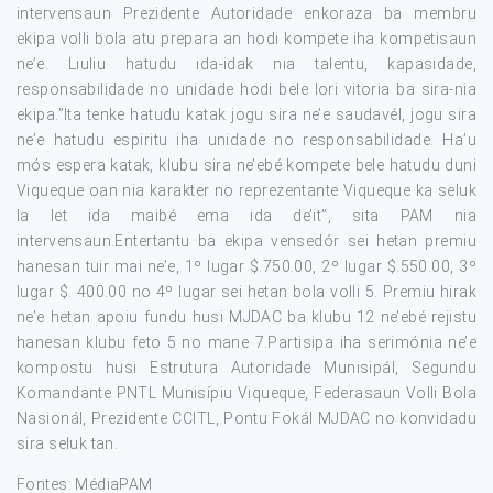
intervensaun Prezidente Autoridade enkoraza ba membru
ekipa volli bola atu prepara an hodi kompete iha kompetisaun
ne’e. Liuliu hatudu ida-idak nia talentu, kapasidade,
responsabilidade no unidade hodi bele lori vitoria ba sira-nia
ekipa.”Ita tenke hatudu katak jogu sira ne’e saudavél, jogu sira
ne’e hatudu espiritu iha unidade no responsabilidade. Ha’u
mós espera katak, klubu sira ne’ebé kompete bele hatudu duni
Viqueque oan nia karakter no reprezentante Viqueque ka seluk
la let ida maibé ema ida de’it”, sita PAM nia
intervensaun.Entertantu ba ekipa vensedór sei hetan premiu
hanesan tuir mai ne’e, 1º lugar $.750.00, 2º lugar $.550.00, 3º
lugar $. 400.00 no 4º lugar sei hetan bola volli 5. Premiu hirak
ne’e hetan apoiu fundu husi MJDAC ba klubu 12 ne’ebé rejistu
hanesan klubu feto 5 no mane 7.Partisipa iha serimónia ne’e
kompostu husi Estrutura Autoridade Munisipál, Segundu
Komandante PNTL Munisípiu Viqueque, Federasaun Volli Bola
Nasionál, Prezidente CCITL, Pontu Fokál MJDAC no konvidadu
sira seluk tan.
Fontes: MédiaPAM