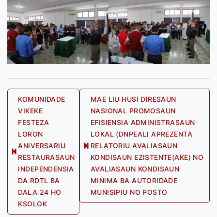
Post
KOMUNIDADE
MAE LIU HUSI DIRESAUN
VIKEKE
NASIONAL PROMOSAUN
navigation
FESTEZA
EFISIENSIA ADMINISTRASAUN
LORON
LOKAL (DNPEAL) APREZENTA
ANIVERSARIU
RELATORIU AVALIASAUN
Next
Previous
RESTAURASAUN
KONDISAUN EZISTENTE(AKE) NO
post:
post:
INDEPENDENSIA
AVALIASAUN KONDISAUN
DA RDTL BA
MINIMA BA AUTORIDADE
DALA 24 HO
MUNISIPIU NO POSTO
KSOLOK