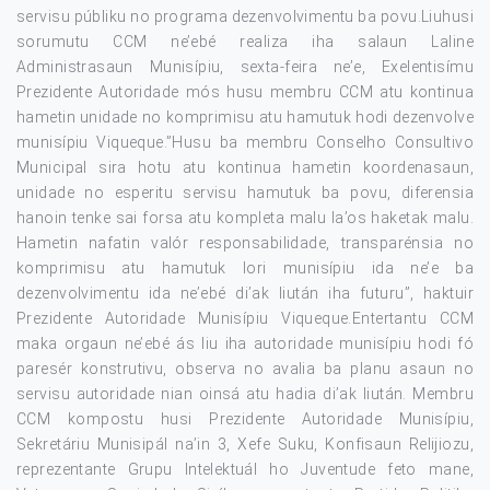
servisu públiku no programa dezenvolvimentu ba povu.Liuhusi
sorumutu CCM ne’ebé realiza iha salaun Laline
Administrasaun Munisípiu, sexta-feira ne’e, Exelentisímu
Prezidente Autoridade mós husu membru CCM atu kontinua
hametin unidade no komprimisu atu hamutuk hodi dezenvolve
munisípiu Viqueque.”Husu ba membru Conselho Consultivo
Municipal sira hotu atu kontinua hametin koordenasaun,
unidade no esperitu servisu hamutuk ba povu, diferensia
hanoin tenke sai forsa atu kompleta malu la’os haketak malu.
Hametin nafatin valór responsabilidade, transparénsia no
komprimisu atu hamutuk lori munisípiu ida ne’e ba
dezenvolvimentu ida ne’ebé di’ak liután iha futuru”, haktuir
Prezidente Autoridade Munisípiu Viqueque.Entertantu CCM
maka orgaun ne’ebé ás liu iha autoridade munisípiu hodi fó
paresér konstrutivu, observa no avalia ba planu asaun no
servisu autoridade nian oinsá atu hadia di’ak liután. Membru
CCM kompostu husi Prezidente Autoridade Munisípiu,
Sekretáriu Munisipál na’in 3, Xefe Suku, Konfisaun Relijiozu,
reprezentante Grupu Intelektuál ho Juventude feto mane,