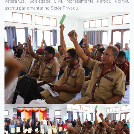
Veteranus, Sosiedade Sivíl, reprezentante Partidu Politiku
asentu parlamentar no Setór Privadu.