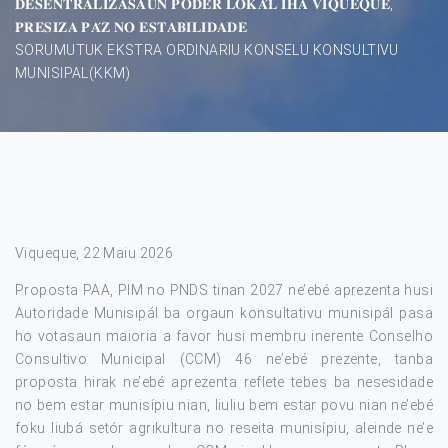
𝐃𝐄𝐒𝐄𝐍𝐓𝐑𝐀𝐋𝐈𝐙𝐀𝐒𝐀𝐔𝐍 𝐏𝐎𝐃𝐄́𝐑 𝐋𝐎𝐊𝐀́𝐋 𝐈𝐇𝐀 𝐕𝐈𝐐𝐔𝐄𝐐𝐔𝐄,
𝐏𝐑𝐄𝐒𝐈𝐙𝐀 𝐏𝐀́𝐙 𝐍𝐎 𝐄𝐒𝐓𝐀𝐁𝐈𝐋𝐈𝐃𝐀𝐃𝐄
SORUMUTUK EKSTRA ORDINARIU KONSELU KONSULTIVU
MUNISIPAL(KKM)
Viqueque, 22 Maiu 2026
Proposta PAA, PIM no PNDS tinan 2027 ne’ebé aprezenta husi
Autoridade Munisipál ba orgaun konsultativu munisipál pasa
ho votasaun maioria a favor husi membru inerente Conselho
Consultivo Municipal (CCM) 46 ne’ebé prezente, tanba
proposta hirak ne’ebé aprezenta reflete tebes ba nesesidade
no bem estar munisípiu nian, liuliu bem estar povu nian ne’ebé
foku liubá setór agrikultura no reseita munisípiu, aleinde ne’e