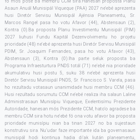
fó mós pose ba membru CCM sira.Hanesan proposta Planu
Asaun Anuál Munisipál Viqueque (PAA) 2027 ne’ebé aprezenta
husi Diretór Servisu Munisipál Ajénsia Planeamentu, Sr.
Marcos Rangel pasa ho votu Afavor (44), Abstensaun (2),
Kontra (0).Ba proposta Planu Investimentu Munisipál (PIM)
2027 liuhusi Fundu Kapitál Dezenvolvimentu ho projetu
prioridade (48) ne’ebé aprezenta husi Diretór Servisu Munisipál
PDIM, Sr. Joaquim Fernandes, pasa ho votu Afavor (43),
Abstensaun (3), Kontra (0).Iha parte seluk proposta ba
Programa Infraesturtura PNDS totál (71) ne’ebé nia prioridade
akumulativu husi postu 5, suku 38 ne’ebé aprezenta husi
Diretór Servisu Munisipál PNDS, Sr. Francisco S. Varela, pasa
ho rezultadu votasaun unanimidade husi membru CCM (46).
Husi rezultadu sorumutu CCM ne’ebé realiza iha salaun Laline
Administrasaun Munisípiu Viqueque, Exelentisímu Prezidente
Autoridade, hanesan mós Prezidente CCM, hato’o agradese ba
membru CCM sira hotu ne’ebé fó ona votu afavor ba proposta
prioridade munisípiu nian ba tinan 2027 no ba sujestaun
konstrutivu sira. Nu’udar faze importante ida ba governasaun
munisipál hodi kontinua hadia di’ak liután planeamentu,