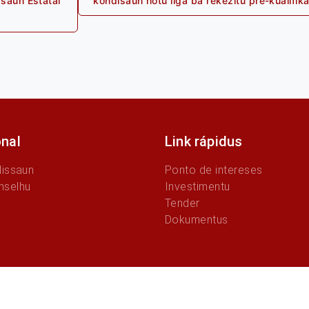
asaun Estatál
kondisaun hotu liga ba rekezitu pre-kualif
onal
Link rápidus
Missaun
Ponto de intereses
nselhu
Investimentu
Tender
Dokumentus