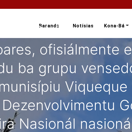
ia Prezidente Autor
PAM) Sr. Francisco C
Baranda
Notísias
Kona-Bá
ares, ofisiálmente 
adu ba grupu vensedó
munisípiu Viqueque p
 Dezenvolvimentu G
ira Nasionál nasioná