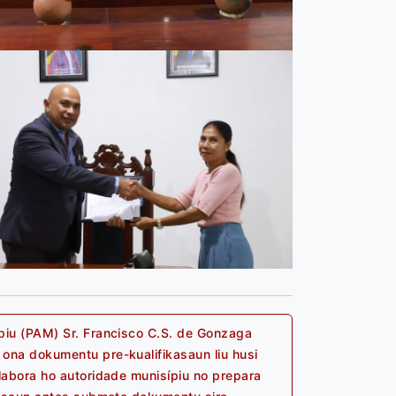
piu (PAM) Sr. Francisco C.S. de Gonzaga
ona dokumentu pre-kualifikasaun liu husi
Next
labora ho autoridade munisípiu no prepara
post: