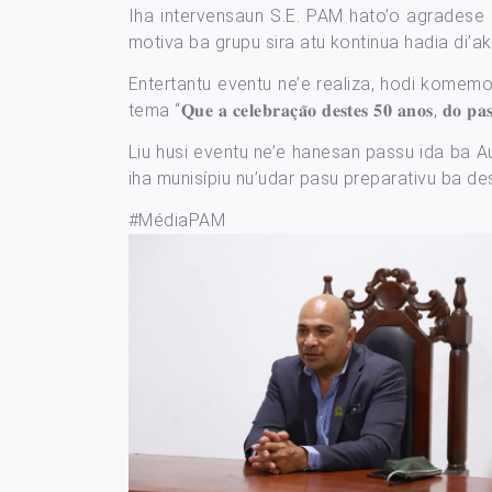
Iha intervensaun S.E. PAM hato’o agradese
motiva ba grupu sira atu kontinua hadia di’ak 
Entertantu eventu ne’e realiza, hodi komem
tema “𝐐𝐮𝐞 𝐚 𝐜𝐞𝐥𝐞𝐛𝐫𝐚𝐜̧𝐚̃𝐨 𝐝𝐞𝐬𝐭𝐞𝐬 𝟓𝟎 𝐚𝐧𝐨𝐬, 𝐝𝐨 𝐩𝐚𝐬𝐬
Liu husi eventu ne’e hanesan passu ida ba Au
iha munisípiu nu’udar pasu preparativu ba de
#MédiaPAM