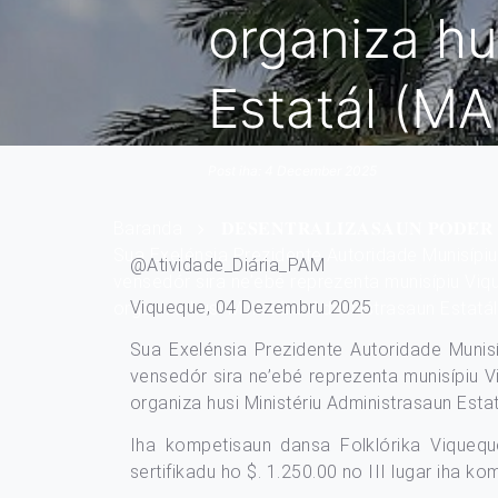
organiza hu
Estatál (MAE
Post iha: 4 December 2025
Baranda
𝐃𝐄𝐒𝐄𝐍𝐓𝐑𝐀𝐋𝐈𝐙𝐀𝐒𝐀𝐔𝐍 𝐏𝐎𝐃𝐄́𝐑 
Sua Exelénsia Prezidente Autoridade Munisípiu
@Atividade_Diária_PAM
vensedór sira ne’ebé reprezenta munisípiu Vi
Viqueque, 04 Dezembru 2025
organiza husi Ministériu Administrasaun Estatál (
Sua Exelénsia Prezidente Autoridade Munisí
vensedór sira ne’ebé reprezenta munisípiu 
organiza husi Ministériu Administrasaun Estatál
Iha kompetisaun dansa Folklórika Viqueque 
sertifikadu ho $. 1.250.00 no III lugar iha 