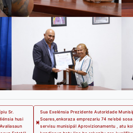
piu Sr.
Sua Exelénsia Prezidente Autoridade Munisí
iénsia husi
Soares,enkoraza emprezariu 74 ne’ebé sosa 
 Avaliasaun
servisu munisipál Aprovizionamentu , atu ko