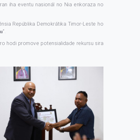
ran iha eventu nasionál no Nia enkoraza no
dénsia Repúblika Demokrátika Timor-Leste ho
𝐮”.
aúro hodi promove potensialidade rekursu sira