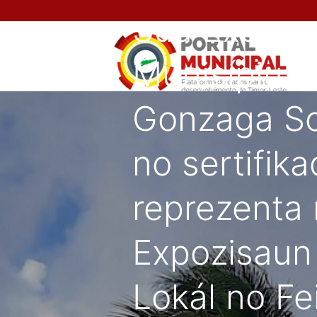
Sua Exeléns
Munisípiu (
Gonzaga So
no sertifik
reprezenta 
Expozisaun
Lokál no Fe