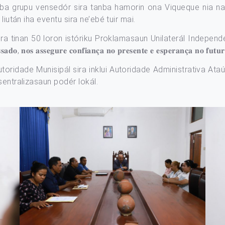
 ba grupu vensedór sira tanba hamorin ona Viqueque nia na
liután iha eventu sira ne’ebé tuir mai.
ora tinan 50 loron istóriku Proklamasaun Unilaterál Indepen
𝐝𝐨, 𝐧𝐨𝐬 𝐚𝐬𝐬𝐞𝐠𝐮𝐫𝐞 𝐜𝐨𝐧𝐟𝐢𝐚𝐧𝐜̧𝐚 𝐧𝐨 𝐩𝐫𝐞𝐬𝐞𝐧𝐭𝐞 𝐞 𝐞𝐬𝐩𝐞𝐫𝐚𝐧𝐜̧𝐚 𝐧𝐨 𝐟𝐮𝐭𝐮
toridade Munisipál sira inklui Autoridade Administrativa At
sentralizasaun podér lokál.