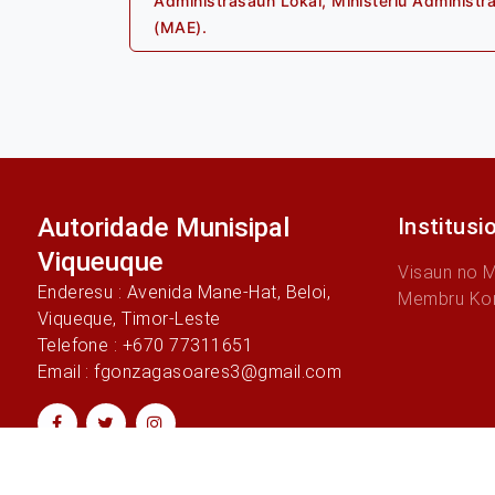
navigation
Administrasaun Lokál, Ministériu Administr
post:
(MAE).
Autoridade Munisipal
Institusi
Viqueuque
Visaun no 
Enderesu : Avenida Mane-Hat, Beloi,
Membru Ko
Viqueque, Timor-Leste
Telefone : +670 77311651
Email : fgonzagasoares3@gmail.com