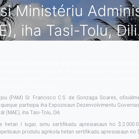
si Ministériu Admini
), iha Tasi-Tolu, Dili
𝐎𝐊𝐀́𝐋 𝐈𝐇𝐀 𝐕𝐈𝐐𝐔𝐄𝐐𝐔𝐄, 𝐏𝐑𝐄𝐒𝐈𝐙𝐀 𝐏𝐀́𝐙 𝐍𝐎 𝐄𝐒𝐓𝐀𝐁𝐈𝐋𝐈𝐃
 (PAM) Sr. Francisco C.S. de Gonzaga Soares, ofisiálmente e
queque partisipa iha Expozisaun Dezenvolvimentu Governasaun
MAE), iha Tasi-Tolu, Dili.
piu (PAM) Sr. Francisco C.S. de Gonzaga Soares, ofisiálm
Viqueque partisipa iha Expozisaun Dezenvolvimentu Governas
 (MAE), iha Tasi-Tolu, Dili.
hetan I lugar, simu sertifikadu apresiasaun ho $.2.000.00
kompetisaun produtu agrikola hetan sertifikadu apresiasaun no