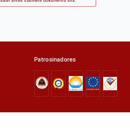
ikasaun antes submete dokumentu sira.
Patrosinadores