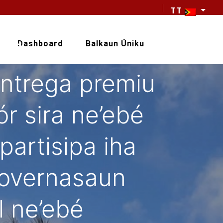
TT
idade
.S. de
Dashboard
Balkaun Úniku
entrega premiu
r sira ne’ebé
artisipa iha
overnasaun
l ne’ebé