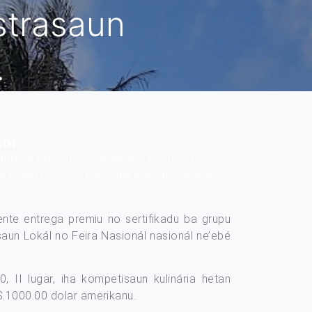
strasaun
.
𝐀𝐃𝐄
ntrega premiu no sertifikadu ba grupu
 Lokál no Feira Nasionál nasionál ne’ebé
ente entrega premiu no sertifikadu ba grupu
aun Lokál no Feira Nasionál nasionál ne’ebé
, II lugar, iha kompetisaun kulinária hetan
 $.1000.00 dolar amerikanu.