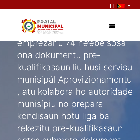
Autoridade Munisípiu (PAM)
TT
Sr. Francisco C.S. de
Gonzaga Soares,enkoraza
emprezariu 74 ne’ebé sosa
ona dokumentu pre-
kualifikasaun liu husi servisu
munisipál Aprovizionamentu
, atu kolabora ho autoridade
munisípiu no prepara
kondisaun hotu liga ba
rekezitu pre-kualifikasaun