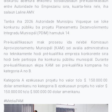
diskursu abertura enkontru sosializasaun pre-kualifikasaun
entre Autoridade ho Emprezariu sira, kuarta-feira ne’e, iha
salaun Laline AMV.
Tanba iha 2026 Autoridade Munisípiu Viqueque sei loke
konkursu públiku ba projetu Planeamentu Dezenvolvimentu
Integradu Munisipál (PDIM) hamutuk 14.
Pre-kualifikasaun mak prosesu ida ne’ebé Komisaun
Aprovizionamentu Munisipál (KAM) sei avalia administrativa
no teknikamente hodi pré-kualifika empreza konkorente sira
hodi bele partisipa iha konkursu públiku munisipál. Durante
pre-kualifikasaun ekipa KAM sei pre-kualifika kompania ho
kategoria A no B.
Kategoria A ezekusaun projetu ho valor to’o $. 150.000.00.
dolar amerikanu no kategoria B ezekusaun projetu ho valor $.
150.000.00 to’o $.500.000.00 dolar amerikanu.
#MédiaPAM