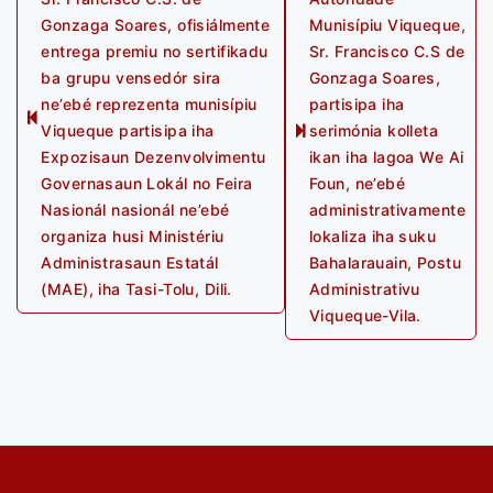
Gonzaga Soares, ofisiálmente
Munisípiu Viqueque,
entrega premiu no sertifikadu
Sr. Francisco C.S de
ba grupu vensedór sira
Gonzaga Soares,
ne’ebé reprezenta munisípiu
partisipa iha
Previous
Viqueque partisipa iha
serimónia kolleta
Next
post:
Expozisaun Dezenvolvimentu
ikan iha lagoa We Ai
post:
Governasaun Lokál no Feira
Foun, ne’ebé
Nasionál nasionál ne’ebé
administrativamente
organiza husi Ministériu
lokaliza iha suku
Administrasaun Estatál
Bahalarauain, Postu
(MAE), iha Tasi-Tolu, Dili.
Administrativu
Viqueque-Vila.