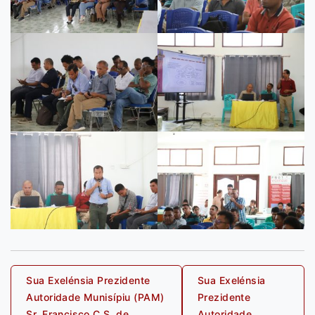
Post
Sua Exelénsia Prezidente
Sua Exelénsia
Autoridade Munisípiu (PAM)
Prezidente
navigation
Sr. Francisco C.S. de
Autoridade