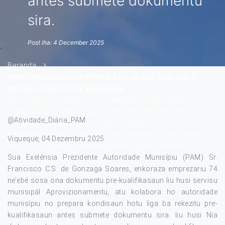
antes submete dokumentu
sira.
Post iha: 4 December 2025
Baranda
𝐃𝐄𝐒𝐄𝐍𝐓𝐑𝐀𝐋𝐈𝐙𝐀𝐒𝐀𝐔𝐍 𝐏𝐎𝐃𝐄́𝐑 𝐋𝐎𝐊𝐀́𝐋 𝐈𝐇𝐀 𝐕𝐈𝐐𝐔𝐄𝐐𝐔𝐄,
𝐏𝐑𝐄𝐒𝐈𝐙𝐀 𝐏𝐀́𝐙 𝐍𝐎 𝐄𝐒𝐓𝐀𝐁𝐈𝐋𝐈𝐃𝐀𝐃𝐄
Sua Exelénsia Prezidente Autoridade Munisípiu (PAM) Sr.
Francisco C.S. de Gonzaga Soares,enkoraza emprezariu 74
@Atividade_Diária_PAM
ne’ebé sosa ona dokumentu pre-kualifikasaun liu husi servisu
munisipál Aprovizionamentu , atu kolabora ho autoridade
Viqueque, 04 Dezembru 2025
munisípiu no prepara kondisaun hotu liga ba rekezitu pre-
Sua Exelénsia Prezidente Autoridade Munisípiu (PAM) Sr.
kualifikasaun antes submete dokumentu sira.
Francisco C.S. de Gonzaga Soares, enkoraza emprezariu 74
ne’ebé sosa ona dokumentu pre-kualifikasaun liu husi servisu
munisipál Aprovizionamentu, atu kolabora ho autoridade
munisípiu no prepara kondisaun hotu liga ba rekezitu pre-
kualifikasaun antes submete dokumentu sira. liu husi Nia