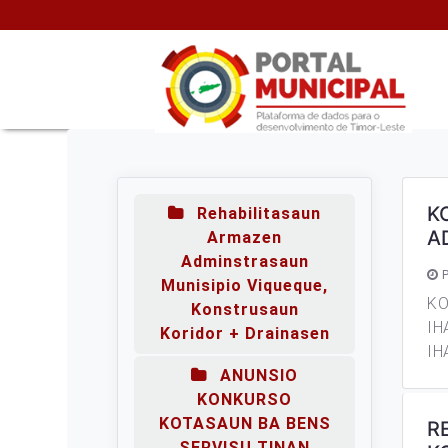
K
Rehabilitasaun
A
Armazen
Adminstrasaun
P
Munisipio Viqueque,
KO
Konstrusaun
IH
Koridor + Drainasen
IH
ANUNSIO
KONKURSO
KOTASAUN BA BENS
R
SERVISU TINAN