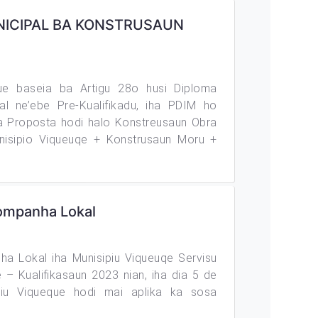
NICIPAL BA KONSTRUSAUN
ue baseia ba Artigu 28o husi Diploma
l ne’ebe Pre-Kualifikadu, iha PDIM ho
ia Proposta hodi halo Konstreusaun Obra
unisipio Viqueuqe + Konstrusaun Moru +
Kompanha Lokal
a Lokal iha Munisipiu Viqueuqe Servisu
– Kualifikasaun 2023 nian, iha dia 5 de
iu Viqueque hodi mai aplika ka sosa