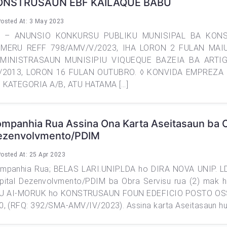
ONSTRUSAUN EBF KAILAQUE BABU
osted At: 3 May 2023
 – ANUNSIO KONKURSU PUBLIKU MUNISIPAL BA KON
MERU REFF 798/AMV/V/2023, IHA LORON 2 FULAN MAIU
MINISTRASAUN MUNISIPIU VIQUEQUE BAZEIA BA ARTIG
/2013, LORON 16 FULAN OUTUBRO. ◊ KONVIDA EMPREZA 
 KATEGORIA A/B, ATU HATAMA […]
mpanhia Rua Assina Ona Karta Aseitasaun ba O
ezenvolvmento/PDIM
osted At: 25 Apr 2023
mpanhia Rua; BELAS LARI.UNIP.LDA ho DIRA NOVA UNIP. LD
pital Dezenvolvmento/PDIM ba Obra Servisu rua (2) m
U AI-MORUK ho KONSTRUSAUN FOUN EDEFICIO POSTO OSSU
0, (RFQ: 392/SMA-AMV/IV/2023). Assina karta Aseitasaun hus