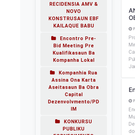
RECIDENSIA AMV &
A
NOVO
O
KONSTRUSAUN EBF
KAILAQUE BABU
P
Pr
Encontro Pre-
Mi
Bid Meeting Pre
Ca
Kualifikasaun Ba
Pú
Kompanha Lokal
Ja
Kompanhia Rua
Assina Ona Karta
Aseitasaun Ba Obra
En
Capital
Dezenvolvmento/PD
P
IM
En
Mu
KONKURSU
De
PUBLIKU
do