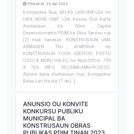
Posted At: 25 Apr 2023
Kompanhia Rua; BELAS LARI.UNIP.LDA ho
DIRA NOVA UNIP. LDA Assina Ona Karta
Aseitasaun ba Obra Capital
Dezenvolvmento/PDIM ba Obra Servisu rua
(2) mak hanesan: KONSTRUSAUN UMA
ARMAGEN TAU AI-MORUK ho
KONSTRUSAUN FOUN EDEFICIO POSTO
OSSU & MORU HALEU, ho Num.Offcio: 759
& 760, (RFQ: 392/SMA-AMV/IV/2023).
Assina karta Aseitasaun husi Kompanhia
Belas-Lari iha dia 17 de […]
ANUNSIO OU KONVITE
KONKURSU PUBLIKU
MUNICIPAL BA
KONSTRUSAUN OBRAS
PUBLIKAS PDIM TINAN 2023