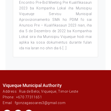
Encontro Pre-Bid Meeting Pre Kualifikasaun
2023 ba Kompanha Lokal iha Munisipiu
Viqueuqe Servisu Munisipal
Aprovizionamento SMA ho PDIM fo sai
Anunsio Pre – Kualifikasaun 2023 nian, iha
dia 5 de Dezembro de 2022 ba Kompanhia
Lokal sira iha Munisipiu Viqueque hodi mai
aplika ka sosa dokumentus durante fulan
ida nia laran no ohin dia 6 […]
Viqueque Municipal Authority
Address : Rua de Beloi, Viqueque, Timor-Leste
Phone : +670 77311651
Email : fgonzagasoares3@gmail.com