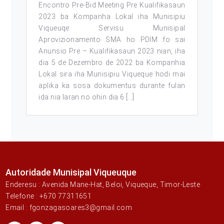
Encontro Pre-Bid Meeting Pre Kualifikasaun
2023 ba Kompanha Lokal iha Munisipiu
Viqueuqe Servisu Munisipal
Aprovizionamento SMA ho PDIM fo sai
Anunsio Pre – Kualifikasaun 2023 nian, iha
dia 5 de Dezembro de 2022 ba Kompanhia
Lokal sira iha Munisipiu Viqueque hodi mai
aplika ka sosa dokumentus durante fulan
ida nia laran no ohin dia 6 […]
Autoridade Munisipal Viqueuque
Enderesu : Avenida Mane-Hat, Beloi, Viqueque, Timor-Leste
Telefone : +670 77311651
Email : fgonzagasoares3@gmail.com